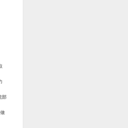
取
力
统部
，做