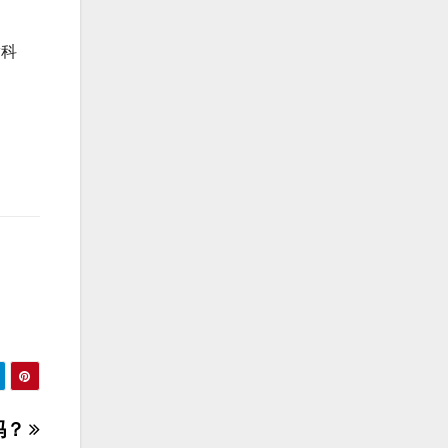
满科
吗？