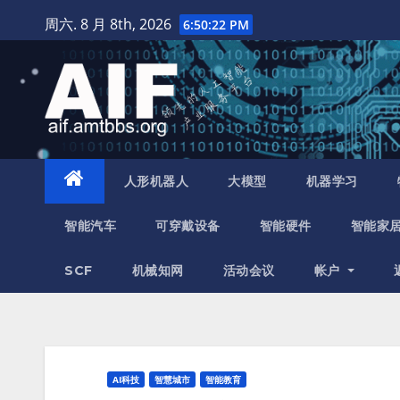
跳
周六. 8 月 8th, 2026
6:50:23 PM
至
内
容
人形机器人
大模型
机器学习
智能汽车
可穿戴设备
智能硬件
智能家
SCF
机械知网
活动会议
帐户
AI科技
智慧城市
智能教育