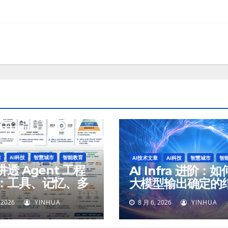
章
AI科技
智慧城市
智能教育
AI技术文章
AI科技
智慧城市
智
透 Agent 工程
AI Infra 进阶：
：工具、记忆、多
大模型输出确定的
体、安全与最终交
 2026
YINHUA
8 月 6, 2026
YINHUA