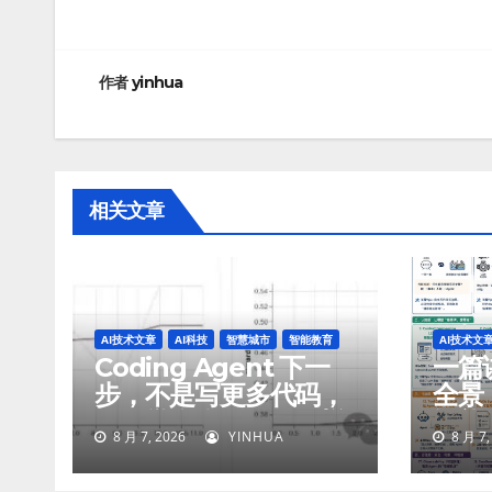
章
导
作者
yinhua
航
相关文章
AI技术文章
AI科技
智慧城市
智能教育
AI技术文
Coding Agent 下一
一篇讲
步，不是写更多代码，
全景
而是学会像工程师一样
智能
8 月 7, 2026
YINHUA
8 月 7,
工作
付