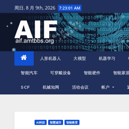
跳
周日. 8 月 9th, 2026
7:23:02 AM
至
内
容
人形机器人
大模型
机器学习
智能汽车
可穿戴设备
智能硬件
智能家
SCF
机械知网
活动会议
帐户
AI科技
智慧城市
智能教育