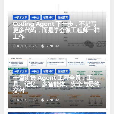
AI技术文章
AI科技
智慧城市
智能教育
Coding Agent 下一步，不是写
更多代码，而是学会像工程师一样
工作
8 月 7, 2026
YINHUA
AI技术文章
AI科技
智慧城市
智能教育
一篇讲透 Agent 工程全景：工
具、记忆、多智能体、安全与最终
交付
8 月 7, 2026
YINHUA