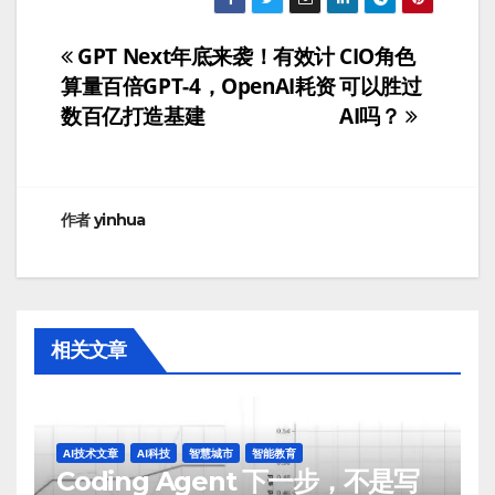
GPT Next年底来袭！有效计
CIO角色
文
算量百倍GPT-4，OpenAI耗资
可以胜过
章
数百亿打造基建
AI吗？
导
航
作者
yinhua
相关文章
AI技术文章
AI科技
智慧城市
智能教育
Coding Agent 下一步，不是写