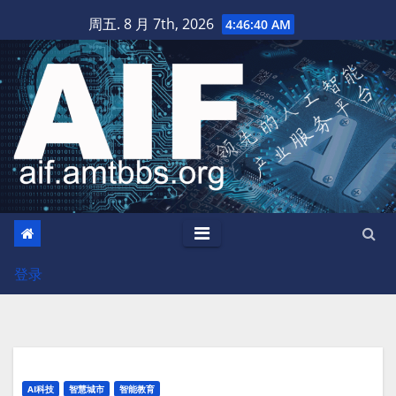
跳
周五. 8 月 7th, 2026
4:46:41 AM
至
内
容
登录
AI科技
智慧城市
智能教育