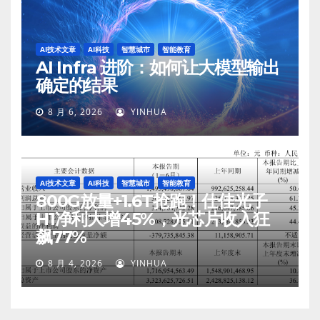
AI技术文章
AI科技
智慧城市
智能教育
AI Infra 进阶：如何让大模型输出
确定的结果
8 月 6, 2026
YINHUA
AI技术文章
AI科技
智慧城市
智能教育
800G放量+1.6T抢跑！仕佳光子
H1净利大增45%，光芯片收入狂
飙77%
8 月 4, 2026
YINHUA