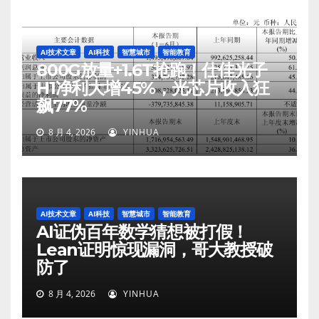
AI技术文章
AI科技
智慧城市
智能教育
800G放量+1.6T抢跑！仕佳光子
H1净利大增45%，光芯片收入狂
飙77%
8 月 4, 2026
YINHUA
AI技术文章
AI科技
智慧城市
智能教育
AI证伪百年数学猜想被打假！
Lean证明惊现漏洞，哥大教授破
防了
8 月 4, 2026
YINHUA