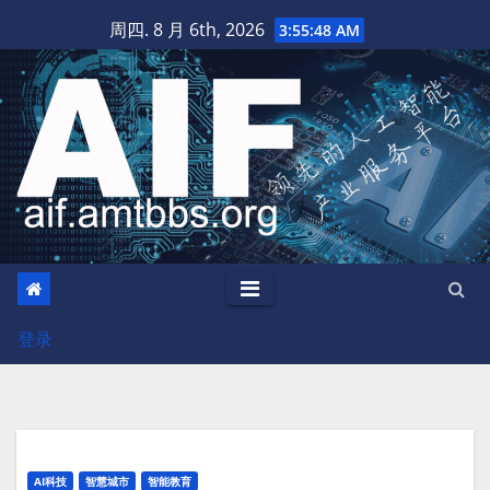
跳
周四. 8 月 6th, 2026
3:55:49 AM
至
内
容
登录
AI科技
智慧城市
智能教育