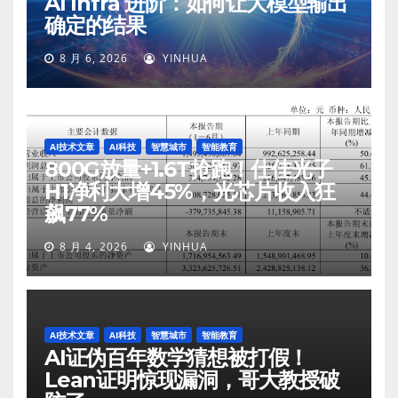
AI Infra 进阶：如何让大模型输出
确定的结果
8 月 6, 2026
YINHUA
AI技术文章
AI科技
智慧城市
智能教育
800G放量+1.6T抢跑！仕佳光子
H1净利大增45%，光芯片收入狂
飙77%
8 月 4, 2026
YINHUA
AI技术文章
AI科技
智慧城市
智能教育
AI证伪百年数学猜想被打假！
Lean证明惊现漏洞，哥大教授破