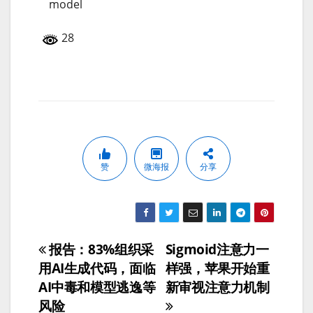
model
28
赞
微海报
分享
报告：83%组织采
Sigmoid注意力一
文
用AI生成代码，面临
样强，苹果开始重
章
AI中毒和模型逃逸等
新审视注意力机制
风险
导