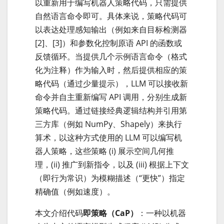
以重新用于编写机器人策略代码，只需提供
自然语言命令即可。具体来说，策略代码可
以表达处理感知输出（例如来自目标检测器
[2]、[3]）和参数化控制原语 API 的函数或
反馈循环。当提供几个示例语言命令（格式
化为注释）作为输入时，然后提供相应的策
略代码（通过少量提示），LLM 可以接收新
命令并自主重新编写 API 调用，分别生成新
策略代码。通过链接经典逻辑结构并引用第
三方库（例如 NumPy、Shapely）来执行
算术，以这种方式使用的 LLM 可以编写机
器人策略，这些策略 (i) 展示空间几何推
理，(ii) 推广到新指令，以及 (iii) 根据上下文
（即行为常识）为模糊描述（“更快”）指定
精确值（例如速度）。
本文介绍代码
即策略（CaP）
：一种以机器