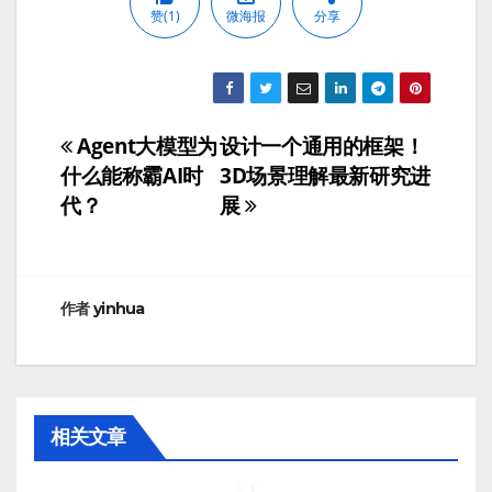
赞(1)
微海报
分享
Agent大模型为
设计一个通用的框架！
文
什么能称霸AI时
3D场景理解最新研究进
章
代？
展
导
航
作者
yinhua
相关文章