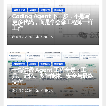
AI技术文章
AI科技
智慧城市
智能教育
Coding Agent 下一步，不是写
更多代码，而是学会像工程师一样
工作
8 月 7, 2026
YINHUA
AI技术文章
AI科技
智慧城市
智能教育
一篇讲透 Agent 工程全景：工
具、记忆、多智能体、安全与最终
交付
8 月 7, 2026
YINHUA