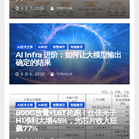
8 月 7, 2026
YINHUA
AI技术文章
AI科技
智慧城市
智能教育
AI Infra 进阶：如何让大模型输出
确定的结果
8 月 6, 2026
YINHUA
AI技术文章
AI科技
智慧城市
智能教育
800G放量+1.6T抢跑！仕佳光子
H1净利大增45%，光芯片收入狂
飙77%