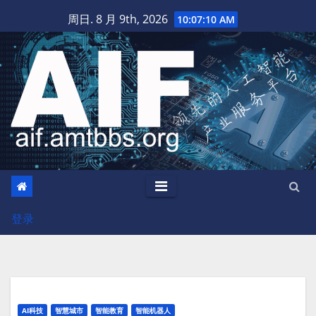
跳
周日. 8 月 9th, 2026
10:07:10 AM
至
内
容
登录
AI科技
智慧城市
智能教育
智能机器人