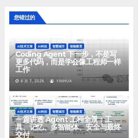
您错过的
AI技术文章
AI科技
智慧城市
智能教育
Coding Agent 下一步，不是写
更多代码，而是学会像工程师一样
工作
8 月 7, 2026
YINHUA
AI技术文章
AI科技
智慧城市
智能教育
一篇讲透 Agent 工程全景：工
具、记忆、多智能体、安全与最终
交付