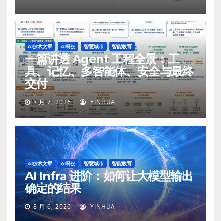
AI技术文章
AI科技
智慧城市
智能教育
一篇讲透 Agent 工程全景：工
具、记忆、多智能体、安全与最终
交付
8 月 7, 2026
YINHUA
AI技术文章
AI科技
智慧城市
智能教育
AI Infra 进阶：如何让大模型输出
确定的结果
8 月 6, 2026
YINHUA