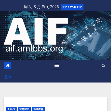
跳
周六. 8 月 8th, 2026
11:33:51 PM
至
内
容
登录
AI科技
智慧城市
智能教育