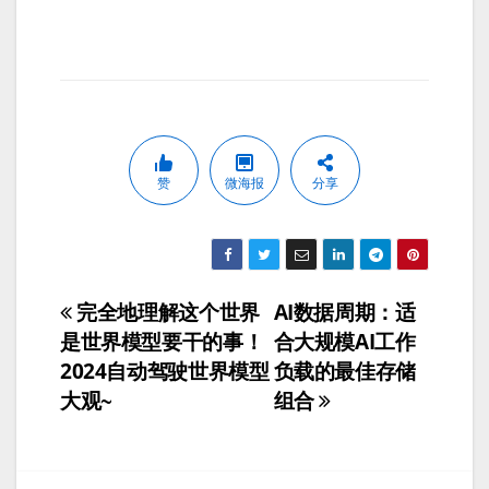
赞
微海报
分享
完全地理解这个世界
AI数据周期：适
文
是世界模型要干的事！
合大规模AI工作
章
2024自动驾驶世界模型
负载的最佳存储
大观~
组合
导
航