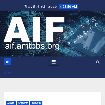
跳
周日. 8 月 9th, 2026
4:25:51 AM
至
内
容
登录
AI科技
智慧城市
智能教育