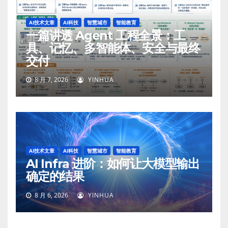
AI技术文章
AI科技
智慧城市
智能教育
一篇讲透 Agent 工程全景：工
具、记忆、多智能体、安全与最终
交付
8 月 7, 2026
YINHUA
AI技术文章
AI科技
智慧城市
智能教育
AI Infra 进阶：如何让大模型输出
确定的结果
8 月 6, 2026
YINHUA