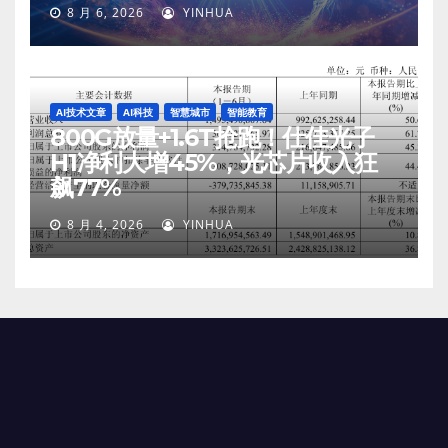
8 月 6, 2026
YINHUA
AI技术文章
AI科技
智慧城市
智能教育
800G放量+1.6T抢跑！仕佳光子
H1净利大增45%，光芯片收入狂
飙77%
8 月 4, 2026
YINHUA