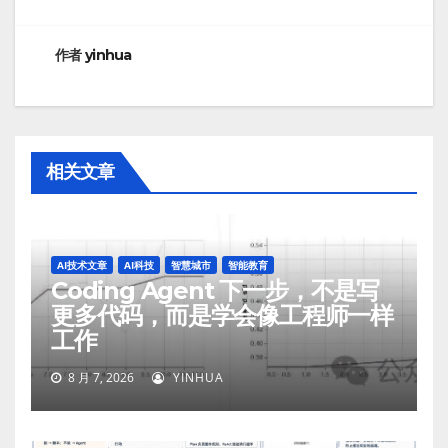
航
作者
yinhua
相关文章
AI技术文章
AI科技
智慧城市
智能教育
Coding Agent 下一步，不是写
更多代码，而是学会像工程师一样
工作
8 月 7, 2026
YINHUA