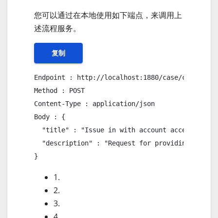
您可以通过在本地使用如下端点，来调用上
述流程服务。
复制
Endpoint : http://localhost:1880/case/create

Method : POST

Content-Type : application/json

Body : {

  "title" : "Issue in with account access",

  "description" : "Request for providing the ac
}
1.
2.
3.
4.