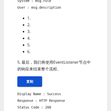
System : msg.rule

User : msg.description
1.
2.
3.
4.
5.
6.
5. 最后，我们将使用EventListener节点中
的响应来结束整个流程。
复制
Display Name : Success

Response : HTTP Response

Status Code : 200
