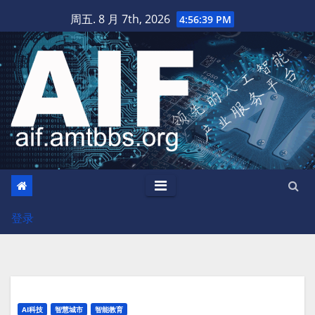
跳
周五. 8 月 7th, 2026
4:56:39 PM
至
内
容
登录
AI科技
智慧城市
智能教育