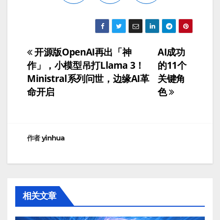
开源版OpenAI再出「神
AI成功
文
作」，小模型吊打Llama 3！
的11个
章
Ministral系列问世，边缘AI革
关键角
命开启
色
导
航
作者
yinhua
相关文章