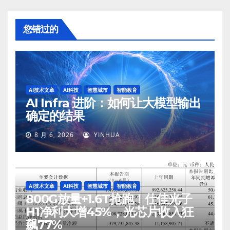
您错过的
AI技术文章
AI科技
智慧城市
智能教育
AI Infra 进阶：如何让大模型输出
确定的结果
8 月 6, 2026
YINHUA
AI技术文章
AI科技
智慧城市
智能教育
800G放量+1.6T抢跑！仕佳光子
H1净利大增45%，光芯片收入狂
飙77%