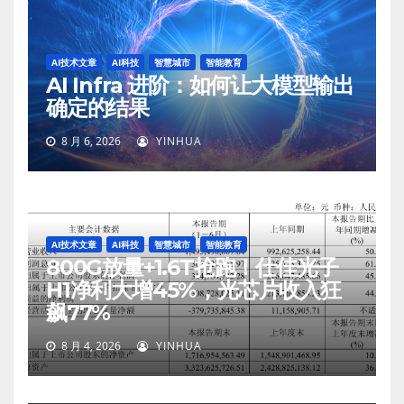
AI技术文章
AI科技
智慧城市
智能教育
AI Infra 进阶：如何让大模型输出
确定的结果
8 月 6, 2026
YINHUA
AI技术文章
AI科技
智慧城市
智能教育
800G放量+1.6T抢跑！仕佳光子
H1净利大增45%，光芯片收入狂
飙77%
8 月 4, 2026
YINHUA