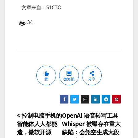
文章来自：51CTO
34
赞
微海报
分享
控制电脑手机的
OpenAI 语音转写工具
文
智能体人人都能
Whisper 被曝存在重大
章
造，微软开源
缺陷：会凭空生成大段