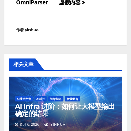
OmniParser
虚假内容
导
航
作者
yinhua
相关文章
AI技术文章
AI科技
智慧城市
智能教育
AI Infra 进阶：如何让大模型输出
确定的结果
8 月 6, 2026
YINHUA