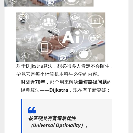
对于Dijkstra算法，想必很多人肯定不会陌生，
毕竟它是每个计算机本科生必学的内容。
时隔近
70年
，那个用来解决
最短路径问题
的
经典算法——
Dijkstra
，现在有了新突破：
被证明具有
普遍最优性
（Universal Optimality）。