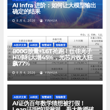
AI Infra 进阶：如何让大模型输出
确定的结果
8 月 6, 2026
YINHUA
AI技术文章
AI科技
智慧城市
智能教育
800G放量+1.6T抢跑！仕佳光子
H1净利大增45%，光芯片收入狂
飙77%
8 月 4, 2026
YINHUA
AI技术文章
AI科技
智慧城市
智能教育
AI证伪百年数学猜想被打假！
Lean证明惊现漏洞，哥大教授破