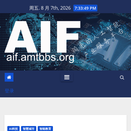
跳
周五. 8 月 7th, 2026
7:33:50 PM
至
内
容
登录
AI科技
智慧城市
智能教育