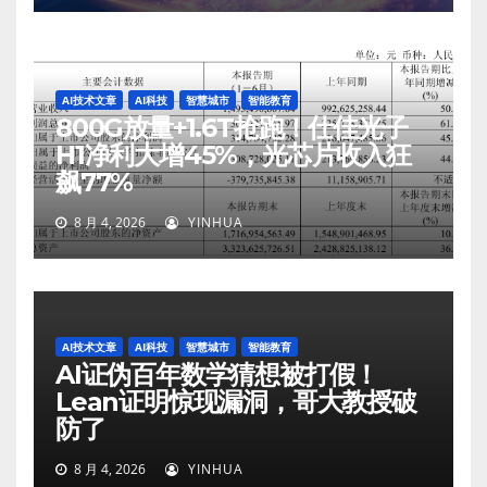
AI技术文章
AI科技
智慧城市
智能教育
800G放量+1.6T抢跑！仕佳光子
H1净利大增45%，光芯片收入狂
飙77%
8 月 4, 2026
YINHUA
AI技术文章
AI科技
智慧城市
智能教育
AI证伪百年数学猜想被打假！
Lean证明惊现漏洞，哥大教授破
防了
8 月 4, 2026
YINHUA