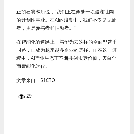
正如石冀琳所说，“我们正在奔赴一项波澜壮阔
的开创性事业。在AI的浪潮中，我们不仅是见证
者，更是参与者和推动者。”
在智能化的道路上，与华为云这样的全面型选手
同路，正成为越来越多企业的选择。而在这一进
程中，AI产业生态正不断共创实际价值，迈向全
面智能化时代。
文章来自：51CTO
29