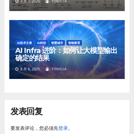
8 月 7, 2026
YINHUA
AI技术文章
AI科技
智慧城市
智能教育
AI Infra 进阶：如何让大模型输出
确定的结果
8 月 6, 2026
YINHUA
发表回复
要发表评论，您必须先
登录
。