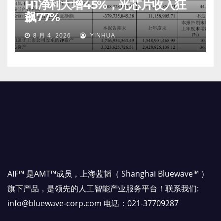
H1净利大增45%，光芯片收入狂
飙77%
8 月 4, 2026
YINHUA
AIF™ 是AMT™成员，上海蓝韬（ Shanghai Bluewave™ ）
旗下产品，是领先的人工智能产业服务平台！联系我们:
info@bluewave-corp.com 电话：021-37709287