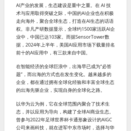
AI产业的发展，生态建设是重中之重。在 AI 技
术与应用取得突破之际，中国的AI企业也在积极
走向海外，聚合全球生态，打造在AI生态的话语
权。非凡产研数据显示，全球约1500家活跃AI企
业中，中国已达103家。而据SensorTower数
据，2024年上半年，美国AI应用市场下载量排名
前十的AI应用中，有三款来自中国。
在智能经济的全球巨浪中，出海早已成为“必答
题”，而出海的方式也在发生变化。越来越多的
企业，都在通过拥有全球化经验和丰富全球生态
的出海先驱企业，实现自身的全球化之路。
以华为云为例，它在全球范围内聚合了技术生
态，并以应用为导向，构建了全球AI商业生态。
曾参与2022年足球世界杯卡通形象设计的AIGC
公司来画科技，就在进军中东市场时，选择与华