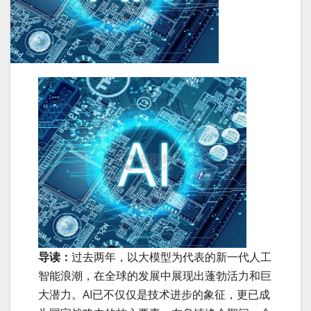
导读：
过去两年，以大模型为代表的新一代人工
智能浪潮，在全球的发展中展现出蓬勃活力和巨
大潜力。AI已不仅仅是技术进步的象征，更已成