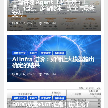
一篇讲透 Agent 工程全景：工
具、记忆、多智能体、安全与最终
交付
8 月 7, 2026
YINHUA
AI技术文章
AI科技
智慧城市
智能教育
AI Infra 进阶：如何让大模型输出
确定的结果
8 月 6, 2026
YINHUA
AI技术文章
AI科技
智慧城市
智能教育
800G放量+1.6T抢跑！仕佳光子