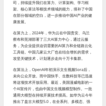
司，持续提升我们在算力、计算架构、学习框
架、核心算法等根技术领域的能力，填补了中国
在部分领域的空白，进一步推动中国AI产业的健
康发展。
在算力上，2024年，华为云在中国贵安、乌兰
察布和芜湖部署了三大AI算力中心，通过云服
务，为企业提供迫切需要的AI算力和全链路云化
工具链。中国几家云大厂也在结合增长的需求，
攻坚关键技术，计划逐步走向十万卡集群。
在算法上，OpenAI年初演示文生视频Sora后，
未向公众开放。而中国快手、生数科技等已迅速
将这项技术开放应用。最近，美国漫威电影的一
个AI宣传片，也由中国文生视频模型制作。一批
通用大模型在持续开展技术摸高。如华为云今年
推出了盘古大模型5.0，在全系列、多模态、强