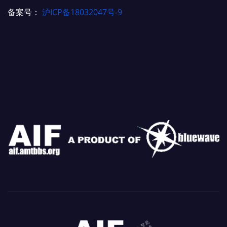
备案号：
沪ICP备18032047号-9