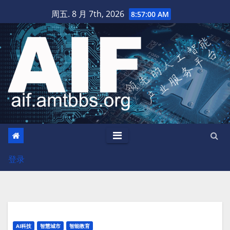
跳
周五. 8 月 7th, 2026
8:57:01 AM
至
内
容
登录
AI科技
智慧城市
智能教育