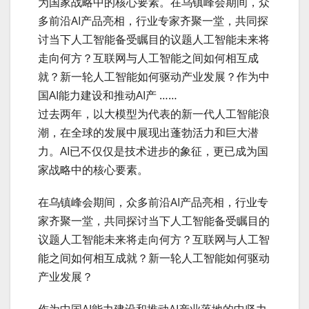
为国家战略中的核心要素。在乌镇峰会期间，众
多前沿AI产品亮相，行业专家齐聚一堂，共同探
讨当下人工智能备受瞩目的议题人工智能未来将
走向何方？互联网与人工智能之间如何相互成
就？新一轮人工智能如何驱动产业发展？作为中
国AI能力建设和推动AI产 ……
过去两年，以大模型为代表的新一代人工智能浪
潮，在全球的发展中展现出蓬勃活力和巨大潜
力。AI已不仅仅是技术进步的象征，更已成为国
家战略中的核心要素。
在乌镇峰会期间，众多前沿AI产品亮相，行业专
家齐聚一堂，共同探讨当下人工智能备受瞩目的
议题人工智能未来将走向何方？互联网与人工智
能之间如何相互成就？新一轮人工智能如何驱动
产业发展？
作为中国AI能力建设和推动AI产业落地的中坚力