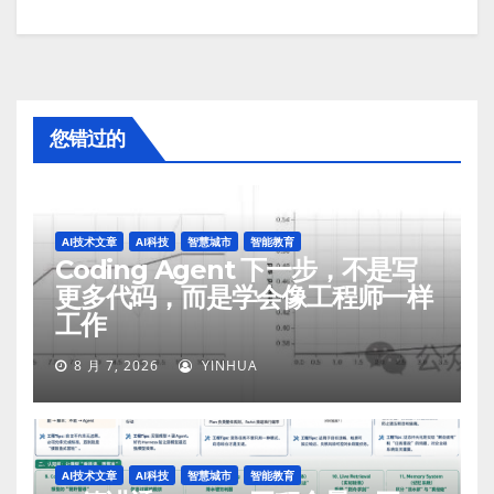
您错过的
AI技术文章
AI科技
智慧城市
智能教育
Coding Agent 下一步，不是写
更多代码，而是学会像工程师一样
工作
8 月 7, 2026
YINHUA
AI技术文章
AI科技
智慧城市
智能教育