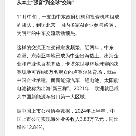
从本土“强音”到全球“交响”
11月中旬，一支由中东政府机构和投资机构组成
的团队，到访北京，国内多家AI企业参与路演，
为明年的中东交流活动预热。
这样的交流正在变得愈发频繁。近两年，中东、
欧洲、东南亚等地已成为中企出海热土。出海企
业和产业也百花齐放，卡塔尔世界杯足球赛的决
赛场地可容纳8万名观众的卢赛尔体育场，就由
中国企业承建。而新能源汽车、锂电池、太阳能
电池被称为出海“新三样”。2021年，欧洲就已成
为中国新能源车出口第一大区域。
据中国上市公司协会数据，2024年上半年，中
国上市公司实现海外业务收入3.83万亿元，同比
增长12.84%。