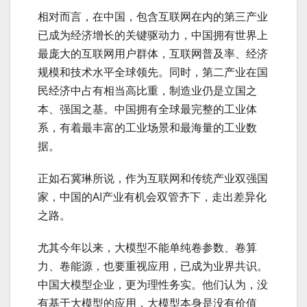
相对而言，在中国，包含互联网在内的第三产业
已成为经济增长的关键驱动力，中国拥有世界上
最庞大的互联网用户群体，互联网普及率、经济
规模和技术水平全球领先。同时，第二产业在国
民经济中占有相当高比重，制造业仍是立国之
本、强国之基。中国拥有全球最完整的工业体
系，有着最丰富的工业场景和最海量的工业数
据。
正如石冀琳所说，作为互联网和传统产业双强国
家，中国的AI产业有机会双管齐下，走出差异化
之路。
尤其今年以来，大模型不能单纯卷参数、卷算
力、卷能源，也要重视应用，已成为业界共识。
中国大模型企业，更为理性务实。他们认为，没
有基于大模型的应用，大模型本身是没有价值