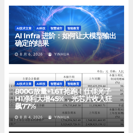
AI技术文章
AI科技
智慧城市
智能教育
AI Infra 进阶：如何让大模型输出
确定的结果
8 月 6, 2026
YINHUA
AI技术文章
AI科技
智慧城市
智能教育
800G放量+1.6T抢跑！仕佳光子
H1净利大增45%，光芯片收入狂
飙77%
8 月 4, 2026
YINHUA