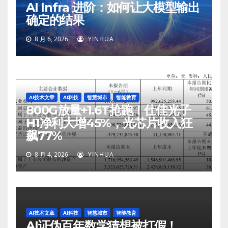
AI Infra 进阶：如何让大模型输出
确定的结果
8 月 6, 2026
YINHUA
AI技术文章
AI科技
智慧城市
智能教育
800G放量+1.6T抢跑！仕佳光子
H1净利大增45%，光芯片收入狂
飙77%
8 月 4, 2026
YINHUA
AI技术文章
AI科技
智慧城市
智能教育
AI证伪百年数学猜想被打假！