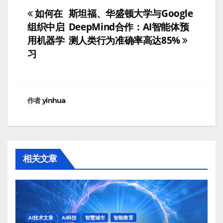
如何在
斯坦福、华盛顿大学与Google
文
组织中启
DeepMind合作：AI智能体预
章
用机器学
测人类行为准确率高达85%
习
导
航
作者
yinhua
相关文章
AI技术文章
AI科技
智慧城市
智能教育