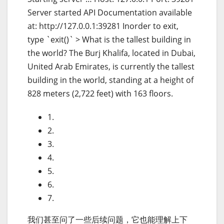
Server started API Documentation available
at: http://127.0.0.1:39281 Inorder to exit,
type `exit()` > What is the tallest building in
the world? The Burj Khalifa, located in Dubai,
United Arab Emirates, is currently the tallest
building in the world, standing at a height of
828 meters (2,722 feet) with 163 floors.
1.
2.
3.
4.
5.
6.
7.
我们甚至问了一些后续问题，它也能理解上下