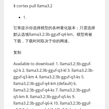
$ cortex pull llama3.2
1.
它将提示你选择模型的各种量化版本；只需选择
默认选项llama3.2:3b-ggulf-q4-km。模型将被
下载，下载时间取决于你的网速。
复制
Available to download: 1. llama3.2:3b-gguf-
q2-k 2. llama3.2:3b-gguf-q3-kl 3. llama3.2:3b-
gguf-q3-km 4. llama3.2:3b-gguf-q3-ks 5.
llama3.2:3b-gguf-q4-km (default) 6.
llama3.2:3b-gguf-q4-ks 7. llama3.2:3b-gguf-
q5-km 8. llama3.2:3b-gguf-q5-ks 9.
llama3.2:3b-gguf-q6-k 10. llama3.2:3b-gguf-