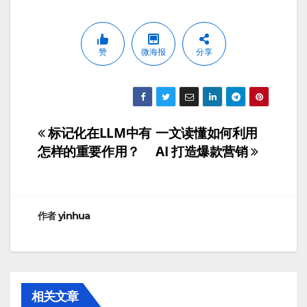
赞
微海报
分享
标记化在LLM中有
一文读懂如何利用
文
怎样的重要作用？
AI 打造爆款营销
章
导
航
作者
yinhua
相关文章