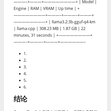
———–+———+————————+ | Model |
Engine | RAM | VRAM | Up time | +
————————+———–+———–+———+
————————+ | llama3.2:3b-gguf-q4-km
| llama-cpp | 308.23 MB | 1.87 GB | 22
minutes, 31 seconds | +————————+
———–+———–+———+——————–
1.
2.
3.
4.
5.
6.
结论