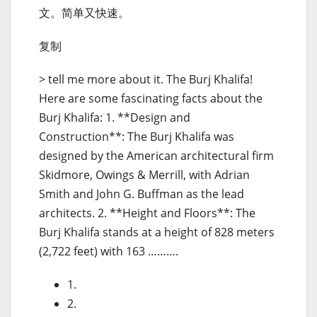
文。简单又快速。
复制
> tell me more about it. The Burj Khalifa!
Here are some fascinating facts about the
Burj Khalifa: 1. **Design and
Construction**: The Burj Khalifa was
designed by the American architectural firm
Skidmore, Owings & Merrill, with Adrian
Smith and John G. Buffman as the lead
architects. 2. **Height and Floors**: The
Burj Khalifa stands at a height of 828 meters
(2,722 feet) with 163 ……….
1.
2.