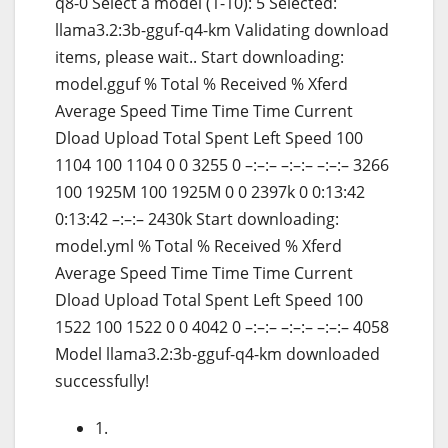
q8-0 Select a model (1-10): 5 Selected:
llama3.2:3b-gguf-q4-km Validating download
items, please wait.. Start downloading:
model.gguf % Total % Received % Xferd
Average Speed Time Time Time Current
Dload Upload Total Spent Left Speed 100
1104 100 1104 0 0 3255 0 –:–:– –:–:– –:–:– 3266
100 1925M 100 1925M 0 0 2397k 0 0:13:42
0:13:42 –:–:– 2430k Start downloading:
model.yml % Total % Received % Xferd
Average Speed Time Time Time Current
Dload Upload Total Spent Left Speed 100
1522 100 1522 0 0 4042 0 –:–:– –:–:– –:–:– 4058
Model llama3.2:3b-gguf-q4-km downloaded
successfully!
1.