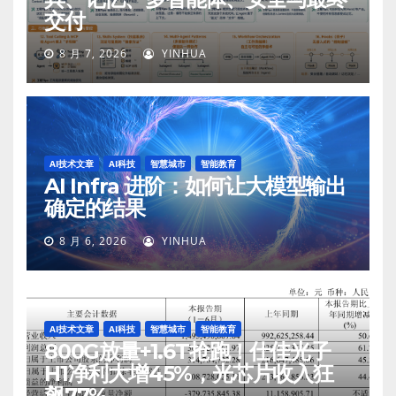
交付
8 月 7, 2026
YINHUA
AI技术文章
AI科技
智慧城市
智能教育
AI Infra 进阶：如何让大模型输出
确定的结果
8 月 6, 2026
YINHUA
AI技术文章
AI科技
智慧城市
智能教育
800G放量+1.6T抢跑！仕佳光子
H1净利大增45%，光芯片收入狂
飙77%