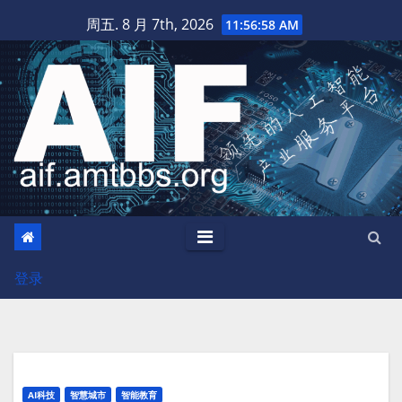
跳
周五. 8 月 7th, 2026
11:56:59 AM
至
内
容
登录
AI科技
智慧城市
智能教育