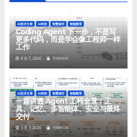
AI技术文章
AI科技
智慧城市
智能教育
Coding Agent 下一步，不是写
更多代码，而是学会像工程师一样
工作
8 月 7, 2026
YINHUA
AI技术文章
AI科技
智慧城市
智能教育
一篇讲透 Agent 工程全景：工
具、记忆、多智能体、安全与最终
交付
8 月 7, 2026
YINHUA