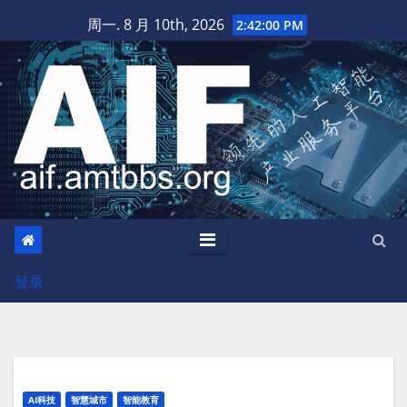
跳
周一. 8 月 10th, 2026
2:42:01 PM
至
内
容
登录
AI科技
智慧城市
智能教育