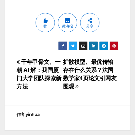
赞
微海报
分享
千年甲骨文、一
扩散模型、最优传输
文
朝 AI 解：我国厦
存在什么关系？法国
章
门大学团队探索新
数学家4页论文引网友
方法
围观
导
航
作者
yinhua