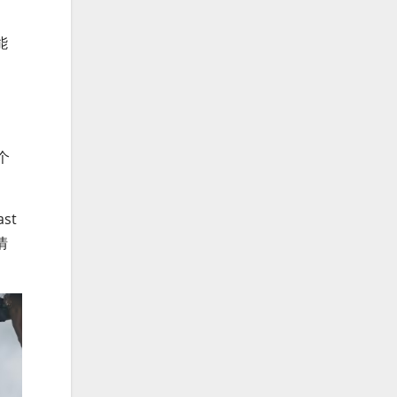
能
个
st
情