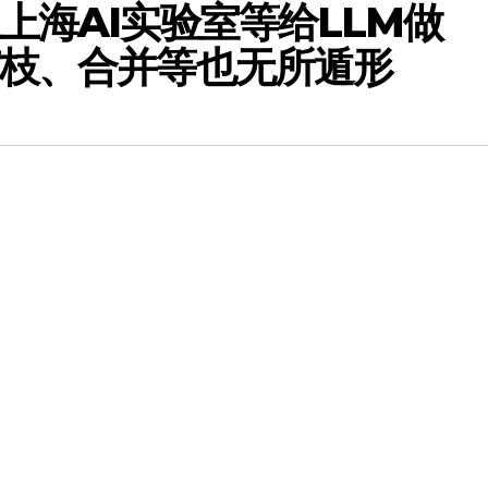
上海AI实验室等给LLM做
剪枝、合并等也无所遁形