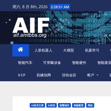
跳
周六. 8 月 8th, 2026
2:28:52 AM
至
内
容
人形机器人
大模型
机器学习
智能汽车
可穿戴设备
智能硬件
智能家
SCF
机械知网
活动会议
帐户
AI技术文章
AI科技
智慧城市
智能教育
网络