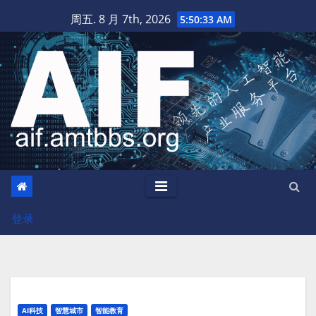
跳
周五. 8 月 7th, 2026
5:50:34 AM
至
内
容
登录
AI科技
智慧城市
智能教育