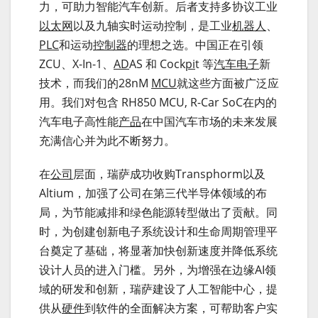
力，可助力智能汽车创新。后者支持多协议工业
以太网
以及九轴实时运动控制，是工业
机器人
、
PLC
和运动
控制器
的理想之选。中国正在引领
ZCU、X-In-1、
AD
AS 和 Cock
pi
t 等
汽车电子
新
技术，而我们的28nM
MCU
就这些方面被广泛应
用。我们对包含 RH850 MCU, R-Car SoC在内的
汽车电子高性能
产品
在中国汽车市场的未来发展
充满信心并为此不断努力。
在
公司
层面，瑞萨成功收购Transphorm以及
Altium，加强了公司在第三代半导体领域的布
局，为节能减排和绿色能源转型做出了贡献。同
时，为创建创新电子系统设计和生命周期管理平
台奠定了基础，将显著加快创新速度并降低系统
设计人员的进入门槛。另外，为增强在边缘AI领
域的研发和创新，瑞萨建设了人工智能中心，提
供从
硬件
到软件的全面解决方案，可帮助客户实