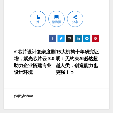
赞
微海报
分享
芯片设计复杂度剧
15大机构十年研究证
文
增，紫光芯片云 3.0
明：无约束AI必然超
章
助力企业搭建专业
越人类，创造能力也
设计环境
更强！
导
航
作者
yinhua