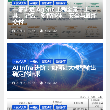
AI技术文章
AI科技
智慧城市
智能教育
一篇讲透 Agent 工程全景：工
具、记忆、多智能体、安全与最终
交付
8 月 7, 2026
YINHUA
AI技术文章
AI科技
智慧城市
智能教育
AI Infra 进阶：如何让大模型输出
确定的结果
8 月 6, 2026
YINHUA
AI技术文章
AI科技
智慧城市
智能教育