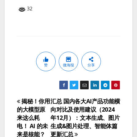
32
赞
微海报
分享
揭秘！你用
汇总 国内各大AI产品功能横
文
的大模型原
向对比及使用建议（2024
章
来这么耗
年12月）：文本生成、图片
电！ AI 的未
生成&图片处理、智能体篇
导
来是核能？
更新汇总