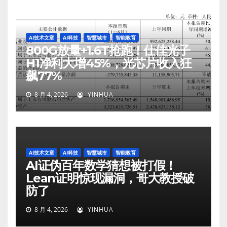
AI技术文章
AI科技
智慧城市
智能教育
800G放量+1.6T抢跑！仕佳光子
H1净利大增45%，光芯片收入狂
飙77%
8 月 4, 2026
YINHUA
AI技术文章
AI科技
智慧城市
智能教育
AI证伪百年数学猜想被打假！
Lean证明惊现漏洞，哥大教授破
防了
8 月 4, 2026
YINHUA