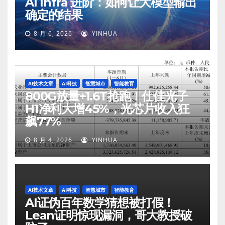
AI Infra 进阶：如何让大模型输出
确定的结果
8 月 6, 2026
YINHUA
AI技术文章
AI科技
智慧城市
智能教育
800G放量+1.6T抢跑！仕佳光子
H1净利大增45%，光芯片收入狂
飙77%
8 月 4, 2026
YINHUA
AI技术文章
AI科技
智慧城市
智能教育
AI证伪百年数学猜想被打假！
Lean证明惊现漏洞，哥大教授破