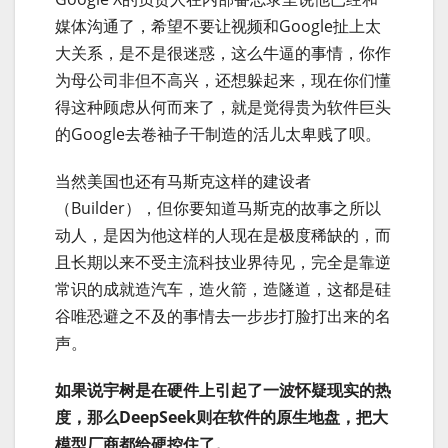
媒体沟通了，希望不要让视频和Google扯上太
大关系，是不是很迷惑，这么牛逼的事情，你作
为母公司非但不高兴，还想躲起来，现在你们懂
得这种顾虑从何而来了，就是觉得贵为软件巨头
的Google去卷袖子干制造的活儿太卑贱了呗。
当然美国也还有马斯克这样的建设者
（Builder），但你要知道马斯克的故事之所以
动人，是因为他这样的人现在是极度稀缺的，而
且长期以来不受主流科技业界待见，完全是靠逆
常识的成就造汽车，造火箭，造隧道，这都是硅
谷唯恐避之不及的事情去一步步打脸打出来的名
声。
如果说宇树是在硬件上引起了一波怀疑现实的热
度，那么DeepSeek则在软件的原生地盘，把大
模型厂商都给硬控住了。