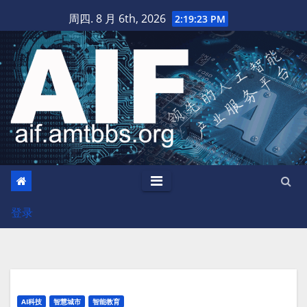
跳
周四. 8 月 6th, 2026
2:19:24 PM
至
内
容
登录
AI科技
智慧城市
智能教育