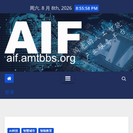
跳
周六. 8 月 8th, 2026
8:55:59 PM
至
内
容
登录
AI科技
智慧城市
智能教育