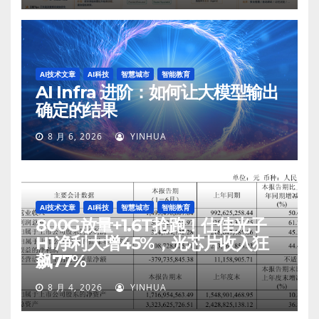
AI技术文章
AI科技
智慧城市
智能教育
AI Infra 进阶：如何让大模型输出
确定的结果
8 月 6, 2026
YINHUA
AI技术文章
AI科技
智慧城市
智能教育
800G放量+1.6T抢跑！仕佳光子
H1净利大增45%，光芯片收入狂
飙77%
8 月 4, 2026
YINHUA