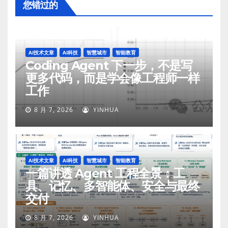
您错过的
AI技术文章
AI科技
智慧城市
智能教育
Coding Agent 下一步，不是写
更多代码，而是学会像工程师一样
工作
8 月 7, 2026
YINHUA
AI技术文章
AI科技
智慧城市
智能教育
一篇讲透 Agent 工程全景：工
具、记忆、多智能体、安全与最终
交付
8 月 7, 2026
YINHUA