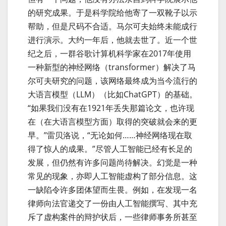
的研究成果。于是科学院给他寄了一双靴子以示
帮助，但是尺码不合适。马尔可夫始终未能成行
进行演示。大约一年后，他就去世了。近一个世
纪之后，一群谷歌计算机科学家在2017年使用
一种新型的神经网络（transformer）解决了马
尔可夫研究的问题，该网络最终成为当今流行的
大语言模型（LLM）（比如ChatGPT）的基础。
“如果我们没有在1921年丢失那篇论文，也许现
在（在大语言模型方面）取得的突破就会来的更
早。”雷贝洛说，“无论如何……神经网络现在取
得了惊人的成果。”尽管人工智能已经有长足的
发展，但仍然有许多问题尚待解决。幻觉是一种
常见的现象，亦即人工智能虚构了部分信息。这
一缺陷令许多团体望而生畏。例如，在发现一名
律师向法官递交了一份由人工智能撰写、其中充
斥了虚构案件的辩护状后，一些律师事务所甚至