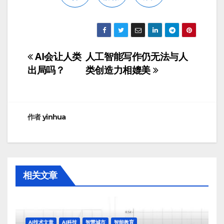
AI会让人类
人工智能写作仍无法与人
文
出局吗？
类创造力相媲美
章
导
航
作者
yinhua
相关文章
AI技术文章
AI科技
智慧城市
智能教育