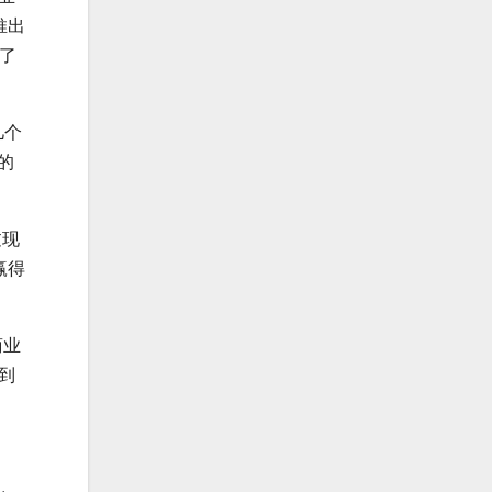
推出
行了
几个
的
过现
赢得
商业
到