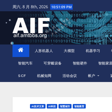
跳
周六. 8 月 8th, 2026
10:51:10 PM
至
内
容
人形机器人
大模型
机器学习
智能汽车
可穿戴设备
智能硬件
智能家
SCF
机械知网
活动会议
帐户
AI技术文章
AI科技
智慧城市
智能教育