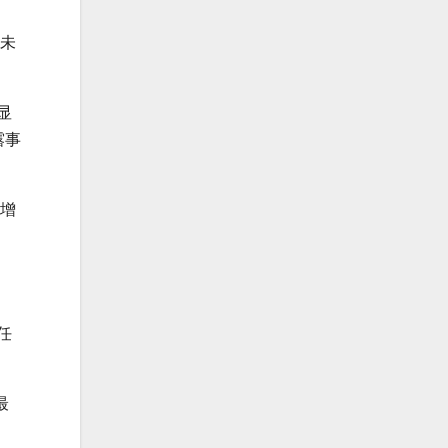
人未
显
露事
速增
任
最