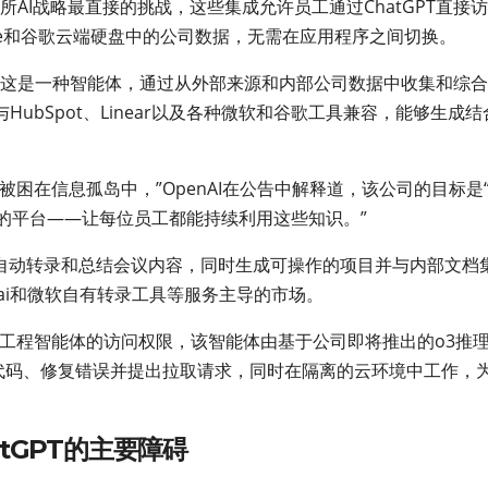
所AI战略最直接的挑战，这些集成允许员工通过ChatGPT直接
neDrive和谷歌云端硬盘中的公司数据，无需在应用程序之间切换。
能，这是一种智能体，通过从外部来源和内部公司数据中收集和综
ubSpot、Linear以及各种微软和谷歌工具兼容，能够生成结
困在信息孤岛中，”OpenAI在公告中解释道，该公司的目标是
库的平台——让每位员工都能持续利用这些知识。”
计，可自动转录和总结会议内容，同时生成可操作的项目并与内部文档
r.ai和微软自有转录工具等服务主导的市场。
x软件工程智能体的访问权限，该智能体由基于公司即将推出的o3推
够编写代码、修复错误并提出拉取请求，同时在隔离的云环境中工作，
tGPT的主要障碍