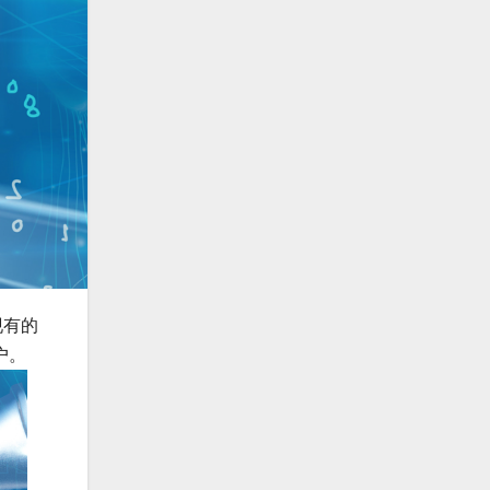
现有的
户。