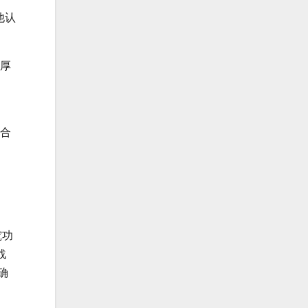
他认
雄厚
方合
究功
战
确