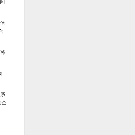
访问
合信
合
“将
集
理系
为企