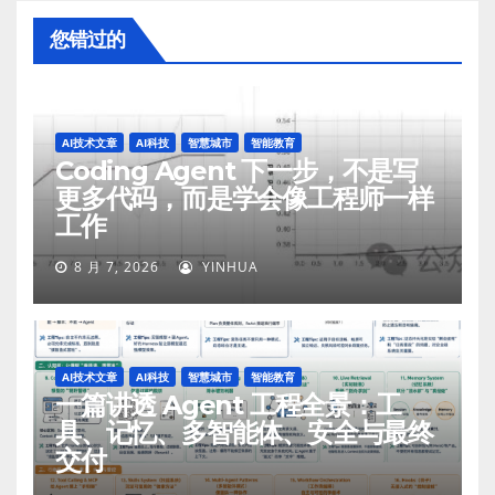
您错过的
AI技术文章
AI科技
智慧城市
智能教育
Coding Agent 下一步，不是写
更多代码，而是学会像工程师一样
工作
8 月 7, 2026
YINHUA
AI技术文章
AI科技
智慧城市
智能教育
一篇讲透 Agent 工程全景：工
具、记忆、多智能体、安全与最终
交付