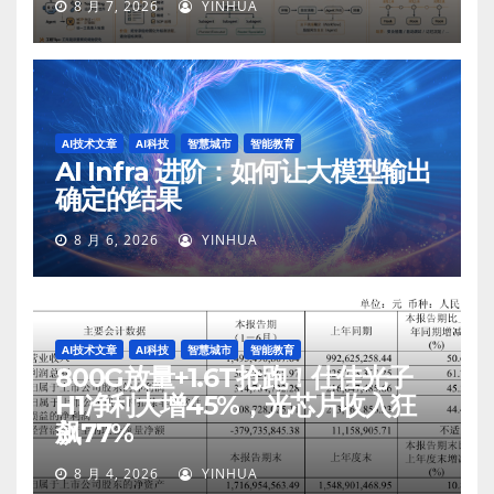
8 月 7, 2026
YINHUA
AI技术文章
AI科技
智慧城市
智能教育
AI Infra 进阶：如何让大模型输出
确定的结果
8 月 6, 2026
YINHUA
AI技术文章
AI科技
智慧城市
智能教育
800G放量+1.6T抢跑！仕佳光子
H1净利大增45%，光芯片收入狂
飙77%
8 月 4, 2026
YINHUA