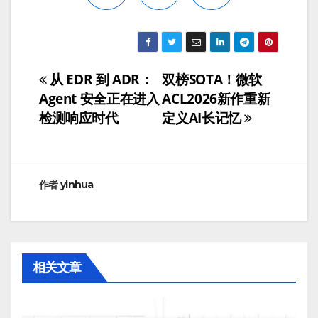
从 EDR 到 ADR：
双榜SOTA！微软
文
Agent 安全正在进入
ACL2026新作重新
章
检测响应时代
定义AI长记忆
导
航
作者
yinhua
相关文章