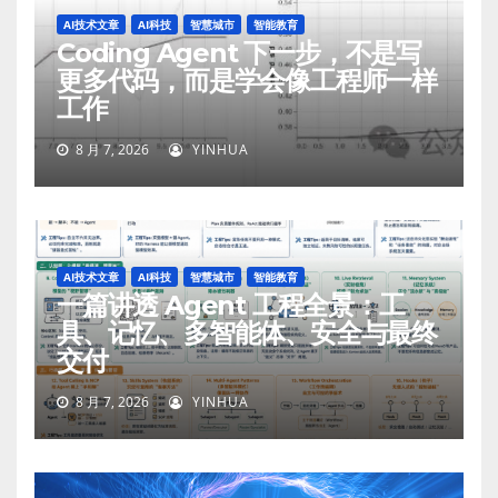
AI技术文章
AI科技
智慧城市
智能教育
Coding Agent 下一步，不是写
更多代码，而是学会像工程师一样
工作
8 月 7, 2026
YINHUA
AI技术文章
AI科技
智慧城市
智能教育
一篇讲透 Agent 工程全景：工
具、记忆、多智能体、安全与最终
交付
8 月 7, 2026
YINHUA