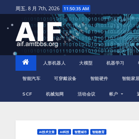
跳
周五. 8 月 7th, 2026
11:50:36 AM
至
内
容
人形机器人
大模型
机器学习
智能汽车
可穿戴设备
智能硬件
智能家
SCF
机械知网
活动会议
帐户
AI技术文章
AI科技
智慧城市
智能教育