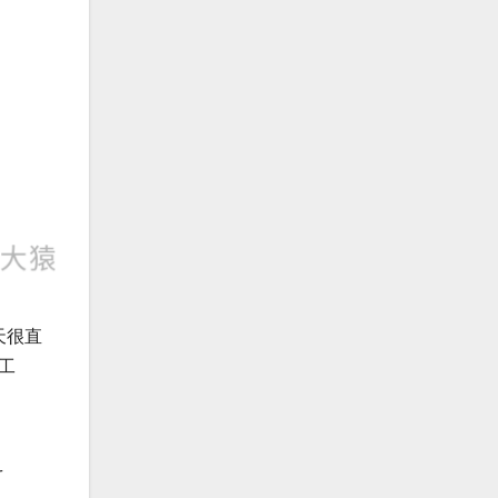
天很直
工
r