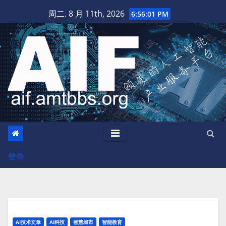
跳
周二. 8 月 11th, 2026
6:56:02 PM
至
内
容
登录
AI技术文章
AI科技
智慧城市
智能教育