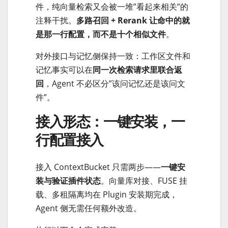
件，纯向量检索又会被一堆”看起来相关”的
注释干扰。
多路召回 + Rerank 让命中的就
是那一行配置，而不是十个相似文件
。
对外接口与记忆侧保持一致：工作区文件和
记忆事实可以在
同一次检索请求里联合返
回
，Agent 不必区分”该问记忆还是该问文
件”。
接入形态：一键安装，一
行配置接入
接入 ContextBucket 只需两步——
一键安
装与验证插件状态
。向量库对接、FUSE 挂
载、多租隔离均在 Plugin 安装期完成，
Agent 侧无需任何额外改造。