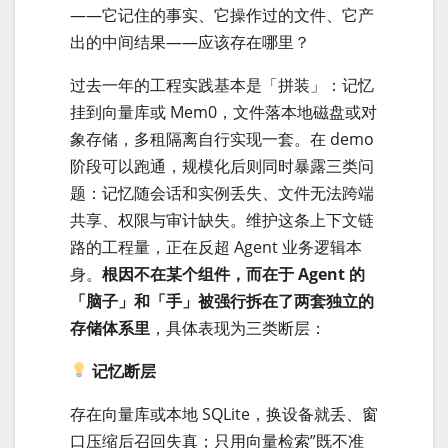
——它记住的事实、它操作过的文件、它产
出的中间结果——应该存在哪里？
过去一年的工程实践基本是「拼装」：记忆
挂到向量库或 Mem0，文件落本地磁盘或对
象存储，多租隔离自行实现一套。在 demo
阶段可以跑通，规模化后则同时暴露三类问
题：记忆随会话和实例丢失、文件无法跨端
共享、权限与审计缺失。维护这条上下文链
路的工程量，正在反超 Agent 业务逻辑本
身。
根因不在某个组件，而在于 Agent 的
「脑子」和「手」被强行拆在了两套独立的
存储体系里
，具体表现为三类断层：
记忆断层
存在向量库或本地 SQLite，换设备就丢、窗
口压缩后召回失真；只用向量检索”既不准