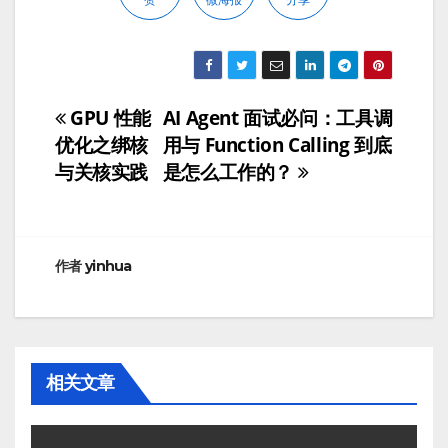
GPU 性能
AI Agent 面试必问：工具调
文
优化之绑核
用与 Function Calling 到底
章
与关核实践
是怎么工作的？
导
航
作者
yinhua
相关文章