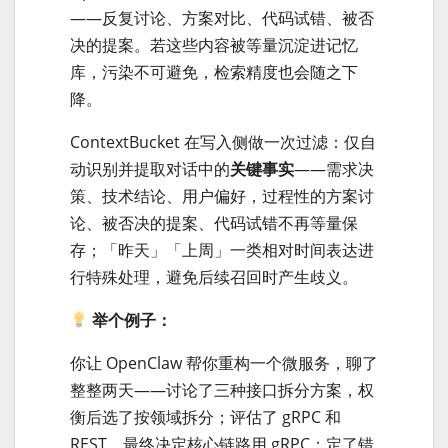
——反复讨论、方案对比、代码试错、被否
决的提案。若这些内容被等量沉淀进记忆
库，污染不可避免，检索精度也会随之下
降。
ContextBucket 在写入侧做一次过滤：仅自
动识别并提取对话中的
关键事实
——需求决
策、技术结论、用户偏好，过程性的方案讨
论、被否决的提案、代码试错不再等量保
存；「昨天」「上周」一类相对时间表达进
行特殊处理，避免后续召回时产生歧义。
举个例子：
你让 OpenClaw 帮你重构一个微服务，聊了
整整两天——讨论了三种接口拆分方案，权
衡后选了按领域拆分；评估了 gRPC 和
REST，最终决定核心链路用 gRPC；定了错