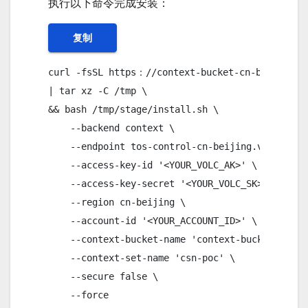
执行以下命令完成安装：
复制
curl -fsSL https：//context-bucket-cn-beijing.to
| tar xz -C /tmp \  

&& bash /tmp/stage/install.sh \      

    --backend context \      

    --endpoint tos-control-cn-beijing.volces.com
    --access-key-id '<YOUR_VOLC_AK>' \      

    --access-key-secret '<YOUR_VOLC_SK>' \      
    --region cn-beijing \      

    --account-id '<YOUR_ACCOUNT_ID>' \      

    --context-bucket-name 'context-bucket-poc' \
    --context-set-name 'csn-poc' \      

    --secure false \      

    --force