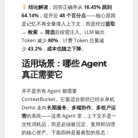
结论解读
：回答正确率从
16.45% 跳到
64.14%
，提升近
48 个百分点
——核心原因
是记忆不再全量灌入上下文，而是经过
提取
→ 检索 → 筛选
后按需注入。LLM 输出
Token 减少
80%
，计费 Token 总量减
少
43.2%
，
成本也随之下降
。
适用场景：哪些 Agent
真正需要它
并不是所有 Agent 都需要
ContextBucket。它最适合那些已经从单机
Demo 走向
长期服务、多端协作、多租户运
营
的系统——这类 Agent 里，上下文不是一
次性消耗品，而是必须被沉淀、复用和治理
的核心资产。下面四种是最典型的形态：