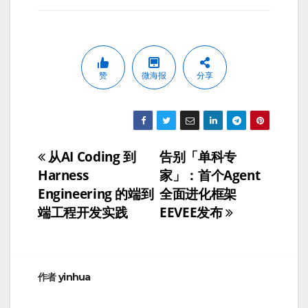
赞
微海报
分享
从AI Coding 到
告别「单科专
文
Harness
家」：首个Agent
章
Engineering 的端到
全面进化框架
端工程开发实践
EEVEE发布
导
航
作者
yinhua