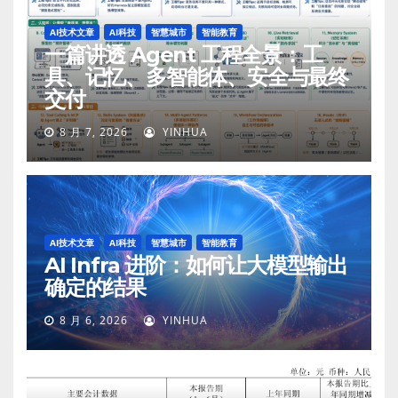
AI技术文章
AI科技
智慧城市
智能教育
一篇讲透 Agent 工程全景：工
具、记忆、多智能体、安全与最终
交付
8 月 7, 2026
YINHUA
AI技术文章
AI科技
智慧城市
智能教育
AI Infra 进阶：如何让大模型输出
确定的结果
8 月 6, 2026
YINHUA