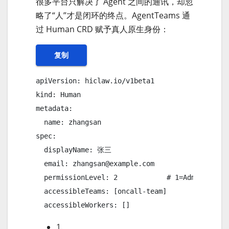
很多平台只解决了 Agent 之间的通讯，却忽
略了“人”才是闭环的终点。AgentTeams 通
过 Human CRD 赋予真人原生身份：
复制
apiVersion: hiclaw.io/v1beta1

kind: Human

metadata:

  name: zhangsan

spec:

  displayName: 张三

  email: zhangsan@example.com

  permissionLevel: 2            # 1=Admin, 2=Tea
  accessibleTeams: [oncall-team]

  accessibleWorkers: []
1.