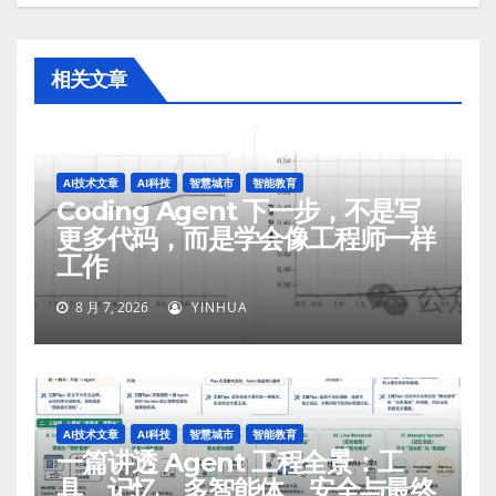
相关文章
AI技术文章
AI科技
智慧城市
智能教育
Coding Agent 下一步，不是写
更多代码，而是学会像工程师一样
工作
8 月 7, 2026
YINHUA
AI技术文章
AI科技
智慧城市
智能教育
一篇讲透 Agent 工程全景：工
具、记忆、多智能体、安全与最终