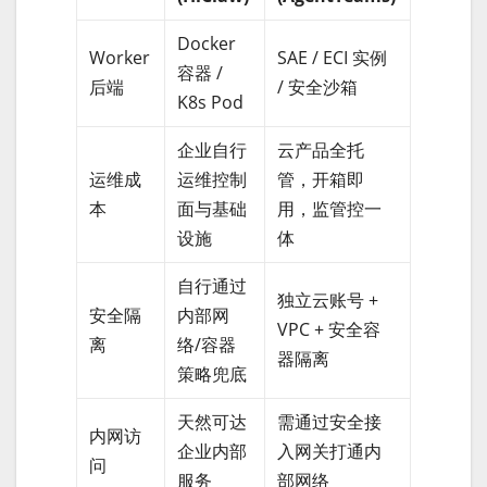
Docker
Worker
SAE / ECI 实例
容器 /
后端
/ 安全沙箱
K8s Pod
企业自行
云产品全托
运维成
运维控制
管，开箱即
本
面与基础
用，监管控一
设施
体
自行通过
独立云账号 +
安全隔
内部网
VPC + 安全容
离
络/容器
器隔离
策略兜底
天然可达
需通过安全接
内网访
企业内部
入网关打通内
问
服务
部网络