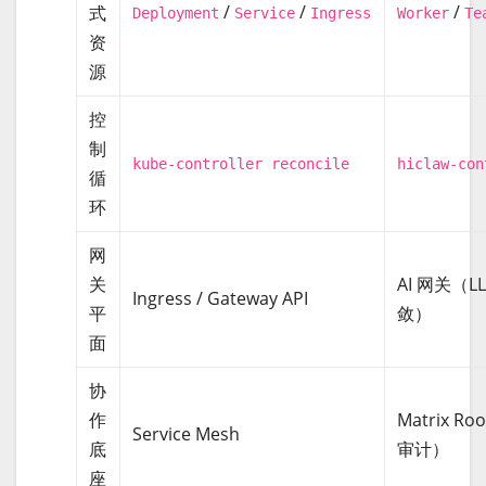
/
/
/
式
Deployment
Service
Ingress
Worker
Te
资
源
控
制
kube-controller reconcile
hiclaw-con
循
环
网
关
AI 网关（L
Ingress / Gateway API
平
敛）
面
协
作
Matrix 
Service Mesh
底
审计）
座