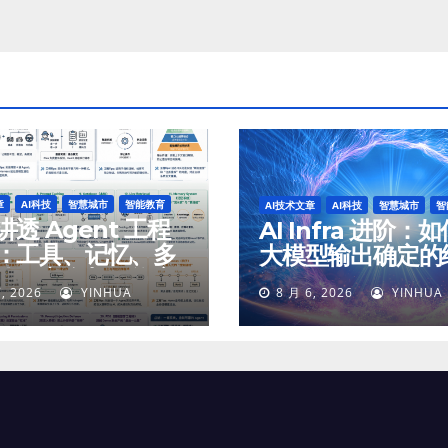
章
AI科技
智慧城市
智能教育
AI技术文章
AI科技
智慧城市
智
透 Agent 工程
AI Infra 进阶：
：工具、记忆、多
大模型输出确定的
体、安全与最终交
, 2026
YINHUA
8 月 6, 2026
YINHUA