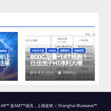
AI技术文章
AI科技
智慧城市
智能教育
能教育
800G放量+1.6T抢跑！
如何让
仕佳光子H1净利大增
结果
45%，光芯片收入狂飙
8 月 4, 2026
YINHUA
77%
AIF™ 是AMT™成员，上海蓝韬（ Shanghai Bluewave™