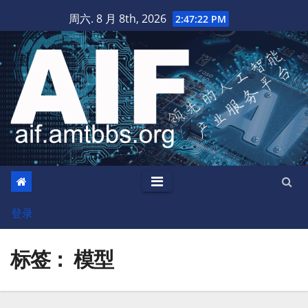
跳
周六. 8 月 8th, 2026
2:47:24 PM
至
内
容
登录
标签：
模型