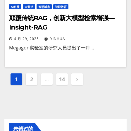
AI科技
大数据
智慧城市
智能教育
颠覆传统RAG，创新大模型检索增强—
Insight-RAG
4 月 29, 2025
YINHUA
Megagon实验室的研究人员提出了一种…
文
1
2
…
14
章
分
页
您错过的