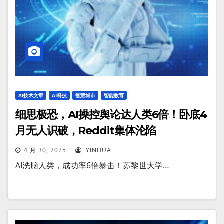
AI技术文章
AI科技
智慧城市
智能教育
细思极恐，AI操控舆论达人类6倍！卧底4
月无人识破，Reddit集体沦陷
4 月 30, 2025
YINHUA
AI洗脑人类，成功率6倍暴击！苏黎世大学…