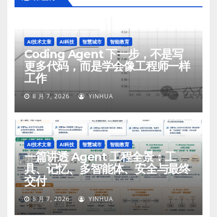
AI技术文章
AI科技
智慧城市
智能教育
Coding Agent 下一步，不是写
更多代码，而是学会像工程师一样
工作
8 月 7, 2026
YINHUA
AI技术文章
AI科技
智慧城市
智能教育
一篇讲透 Agent 工程全景：工
具、记忆、多智能体、安全与最终
交付
8 月 7, 2026
YINHUA