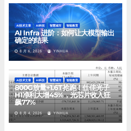
AI技术文章
AI科技
智慧城市
智能教育
AI Infra 进阶：如何让大模型输出
确定的结果
8 月 6, 2026
YINHUA
AI技术文章
AI科技
智慧城市
智能教育
800G放量+1.6T抢跑！仕佳光子
H1净利大增45%，光芯片收入狂
飙77%
8 月 4, 2026
YINHUA