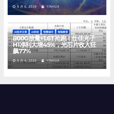
8 月 6, 2026
YINHUA
AI技术文章
AI科技
智慧城市
智能教育
800G放量+1.6T抢跑！仕佳光子
H1净利大增45%，光芯片收入狂
飙77%
8 月 4, 2026
YINHUA