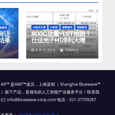
AI技术文章
AI科技
智慧城市
智能教育
能教育
800G放量+1.6T抢跑！
如何让
仕佳光子H1净利大增
结果
45%，光芯片收入狂飙
8 月 4, 2026
YINHUA
77%
AIF™ 是AMT™成员，上海蓝韬（ Shanghai Bluewave™
）旗下产品，是领先的人工智能产业服务平台！联系我
们: info@bluewave-corp.com 电话：021-37709287