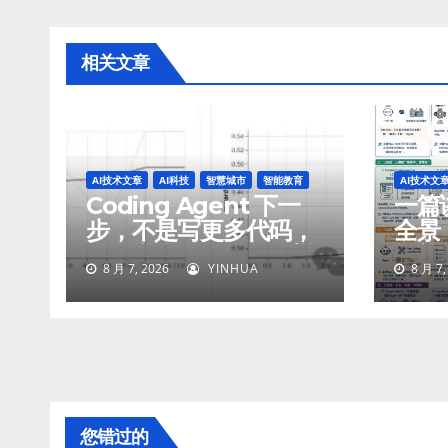
相关文章
AI技术文章
AI科技
智慧城市
智能教育
AI技术文
Coding Agent 下一
一篇讲
步，不是写更多代码，
全景
而是学会像工程师一样
智能
8 月 7, 2026
YINHUA
8 月 7,
工作
付
您错过的