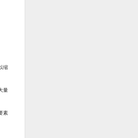
以缩
大量
要素