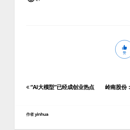
赞
“AI大模型”已经成创业热点
岭南股份
文
章
导
作者
yinhua
航