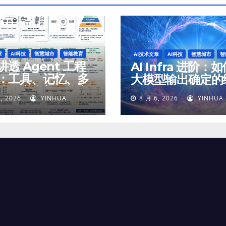
章
AI科技
智慧城市
智能教育
AI技术文章
AI科技
智慧城市
智
透 Agent 工程
AI Infra 进阶：
：工具、记忆、多
大模型输出确定的
体、安全与最终交
, 2026
YINHUA
8 月 6, 2026
YINHUA