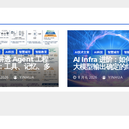
章
AI科技
智慧城市
智能教育
AI技术文章
AI科技
智慧城市
智
透 Agent 工程
AI Infra 进阶：
：工具、记忆、多
大模型输出确定的
体、安全与最终交
 2026
YINHUA
8 月 6, 2026
YINHUA