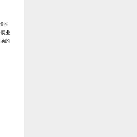
增长
开展业
市场的