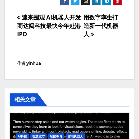
速来围观 AI机器人开发
用数字孪生打
文
商达闼科技最快今年赴港
造新一代机器
章
IPO
人
导
航
作者
yinhua
相关文章
AI科技
智慧城市
智能教育
智能机器人