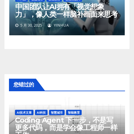
中国团队让AI拥有「视觉想象
力」，像人类一样脑补画面来思考
5 月 30, 2025
YINHUA
您错过的
AI技术文章
AI科技
智慧城市
智能教育
Coding Agent 下一步，不是写
更多代码，而是学会像工程师一样