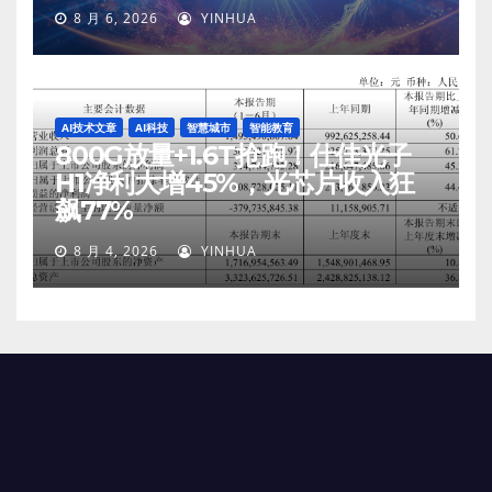
8 月 6, 2026
YINHUA
AI技术文章
AI科技
智慧城市
智能教育
800G放量+1.6T抢跑！仕佳光子
H1净利大增45%，光芯片收入狂
飙77%
8 月 4, 2026
YINHUA