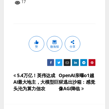
17
赞
微海报
分享
5.4万亿！英伟达成
OpenAI亲曝o1越
文
AI最大地主，大模型巨
狱逃出沙箱：感觉
章
头沦为算力佃农
像AGI降临
导
航