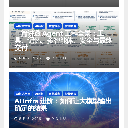
AI技术文章
AI科技
智慧城市
智能教育
一篇讲透 Agent 工程全景：工
具、记忆、多智能体、安全与最终
交付
8 月 7, 2026
YINHUA
AI技术文章
AI科技
智慧城市
智能教育
AI Infra 进阶：如何让大模型输出
确定的结果
8 月 6, 2026
YINHUA