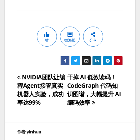
赞
微海报
分享
NVIDIA团队让编
干掉 AI 低效读码！
文
程Agent接管真实
CodeGraph 代码知
章
机器人实验，成功
识图谱，大幅提升 AI
率达99%
编码效率
导
航
作者
yinhua