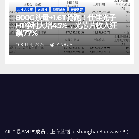
AI技术文章
AI科技
智慧城市
智能教育
800G放量+1.6T抢跑！仕佳光子
H1净利大增45%，光芯片收入狂
飙77%
8 月 4, 2026
YINHUA
AIF™ 是AMT™成员，上海蓝韬（ Shanghai Bluewave™ ）