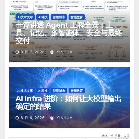
AI技术文章
AI科技
智慧城市
智能教育
一篇讲透 Agent 工程全景：工
具、记忆、多智能体、安全与最终
交付
8 月 7, 2026
YINHUA
AI技术文章
AI科技
智慧城市
智能教育
AI Infra 进阶：如何让大模型输出
确定的结果
8 月 6, 2026
YINHUA