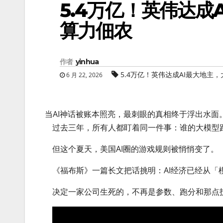
5.4万亿！英伟达成
算力佃农
作者
yinhua
5.4万亿！英伟达成AI最大地主
6 月 22, 2026
当AI神话被账本照亮，最刺眼的真相终于浮出水
过去三年，所有人都盯着同一件事：谁的大模型
但这个夏天，美国AI圈的游戏规则被悄悄变了。
《福布斯》一篇长文把话挑明：AI经济已经从「
决定一家公司生死的，不再是参数、跑分和那点