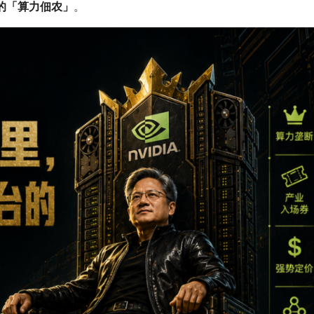
的「算力佃农」
。