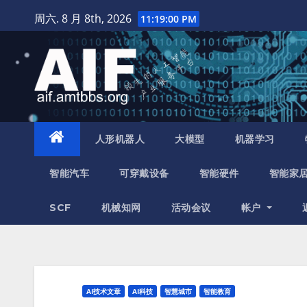
跳
周六. 8 月 8th, 2026
11:19:02 PM
至
内
容
人形机器人
大模型
机器学习
智能汽车
可穿戴设备
智能硬件
智能家
SCF
机械知网
活动会议
帐户
AI技术文章
AI科技
智慧城市
智能教育