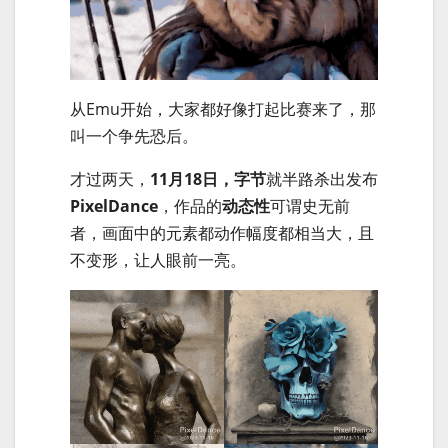
从Emu开始，大家都好像打起比赛来了，那
叫一个争先恐后。
才过两天，
11月18日，字节
就半路杀出发布
PixelDance
，作品的
动态性
可谓史无前
者，画面中的元素都动作幅度都相当大，且
不变形，让人眼前一亮。