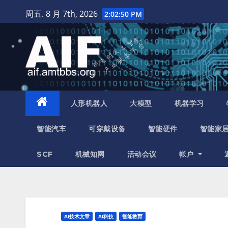
跳
周五. 8 月 7th, 2026
2:02:52 PM
至
内
容
人形机器人
大模型
机器学习
智能汽车
可穿戴设备
智能硬件
智能家
SCF
机械知网
活动会议
帐户
AI技术文章
AI科技
智能教育