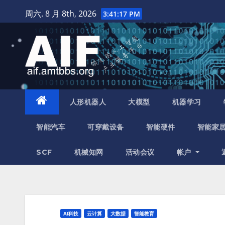
跳
周六. 8 月 8th, 2026
3:41:18 PM
至
内
容
人形机器人
大模型
机器学习
智能汽车
可穿戴设备
智能硬件
智能家
SCF
机械知网
活动会议
帐户
AI科技
云计算
大数据
智能教育