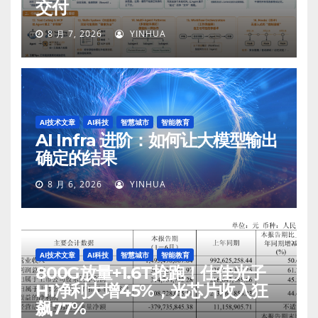
交付
8 月 7, 2026
YINHUA
AI技术文章
AI科技
智慧城市
智能教育
AI Infra 进阶：如何让大模型输出
确定的结果
8 月 6, 2026
YINHUA
AI技术文章
AI科技
智慧城市
智能教育
800G放量+1.6T抢跑！仕佳光子
H1净利大增45%，光芯片收入狂
飙77%