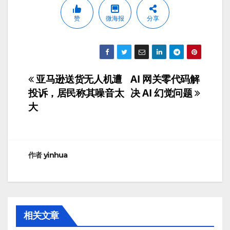
赞
微海报
分享
亚马逊送货无人机遭
AI 网关零代码解
文
投诉，居民称其噪音太
决 AI 幻觉问题
章
大
导
航
作者
yinhua
相关文章