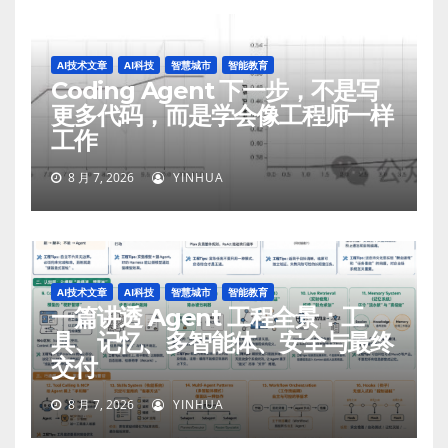
AI技术文章
AI科技
智慧城市
智能教育
Coding Agent 下一步，不是写
更多代码，而是学会像工程师一样
工作
8 月 7, 2026
YINHUA
AI技术文章
AI科技
智慧城市
智能教育
一篇讲透 Agent 工程全景：工
具、记忆、多智能体、安全与最终
交付
8 月 7, 2026
YINHUA