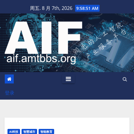
跳
周五. 8 月 7th, 2026
9:58:52 AM
至
内
容
登录
AI科技
智慧城市
智能教育