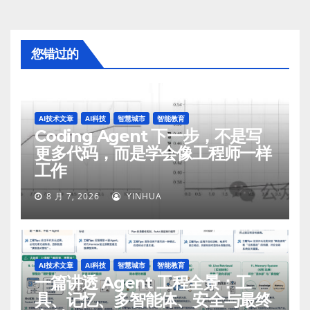
您错过的
AI技术文章
AI科技
智慧城市
智能教育
Coding Agent 下一步，不是写
更多代码，而是学会像工程师一样
工作
8 月 7, 2026
YINHUA
AI技术文章
AI科技
智慧城市
智能教育
一篇讲透 Agent 工程全景：工
具、记忆、多智能体、安全与最终