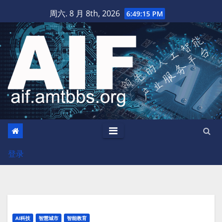
跳
周六. 8 月 8th, 2026
6:49:16 PM
至
内
容
登录
AI科技
智慧城市
智能教育