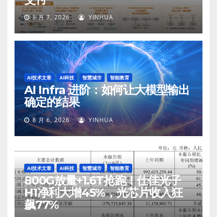
8 月 7, 2026
YINHUA
AI技术文章
AI科技
智慧城市
智能教育
AI Infra 进阶：如何让大模型输出
确定的结果
8 月 6, 2026
YINHUA
AI技术文章
AI科技
智慧城市
智能教育
800G放量+1.6T抢跑！仕佳光子
H1净利大增45%，光芯片收入狂
飙77%