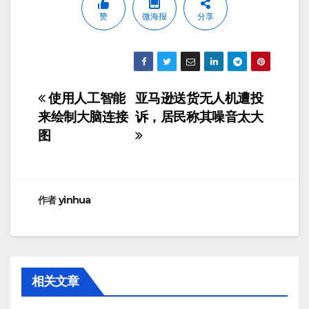
赞
微海报
分享
使用人工智能
亚马逊送货无人机遭投
文
来绘制大脑连接
诉，居民称其噪音太大
章
图
导
航
作者
yinhua
相关文章