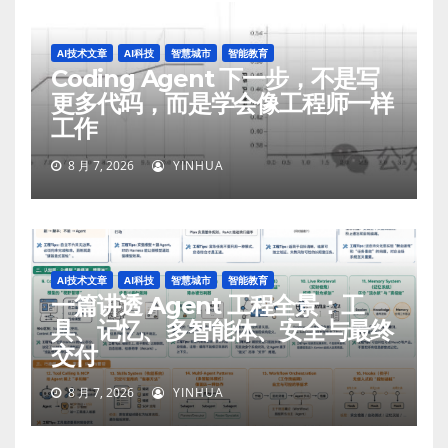
AI技术文章
AI科技
智慧城市
智能教育
Coding Agent 下一步，不是写
更多代码，而是学会像工程师一样
工作
8 月 7, 2026
YINHUA
AI技术文章
AI科技
智慧城市
智能教育
一篇讲透 Agent 工程全景：工
具、记忆、多智能体、安全与最终
交付
8 月 7, 2026
YINHUA