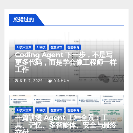
您错过的
AI技术文章
AI科技
智慧城市
智能教育
Coding Agent 下一步，不是写
更多代码，而是学会像工程师一样
工作
8 月 7, 2026
YINHUA
AI技术文章
AI科技
智慧城市
智能教育
一篇讲透 Agent 工程全景：工
具、记忆、多智能体、安全与最终
交付