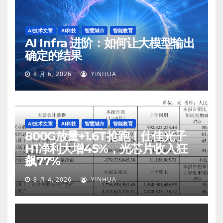
AI技术文章
AI科技
智慧城市
智能教育
AI Infra 进阶：如何让大模型输出
确定的结果
8 月 6, 2026
YINHUA
AI技术文章
AI科技
智慧城市
智能教育
800G放量+1.6T抢跑！仕佳光子
H1净利大增45%，光芯片收入狂
飙77%
8 月 4, 2026
YINHUA