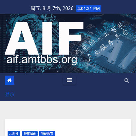
跳
周五. 8 月 7th, 2026
4:01:22 PM
至
内
容
登录
AI科技
智慧城市
智能教育