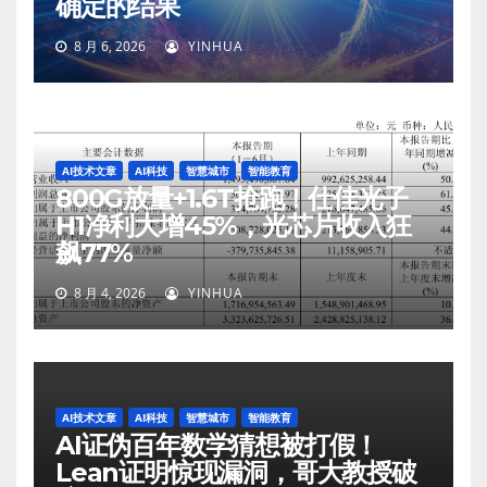
确定的结果
8 月 6, 2026
YINHUA
AI技术文章
AI科技
智慧城市
智能教育
800G放量+1.6T抢跑！仕佳光子
H1净利大增45%，光芯片收入狂
飙77%
8 月 4, 2026
YINHUA
AI技术文章
AI科技
智慧城市
智能教育
AI证伪百年数学猜想被打假！
Lean证明惊现漏洞，哥大教授破