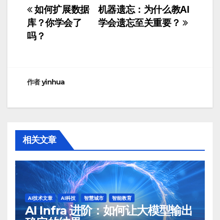
如何扩展数据
机器遗忘：为什么教AI
文
库？你学会了
学会遗忘至关重要？
章
吗？
导
航
作者
yinhua
相关文章
AI技术文章
AI科技
智慧城市
智能教育
AI Infra 进阶：如何让大模型输出