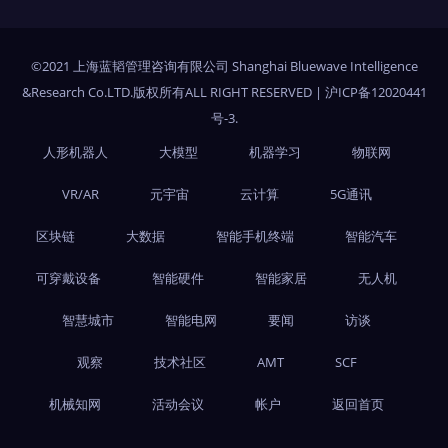
©2021 上海蓝韬管理咨询有限公司 Shanghai Bluewave Intelligence
&Research Co.LTD.版权所有ALL RIGHT RESERVED
|
沪ICP备12020441
号-3
.
人形机器人
大模型
机器学习
物联网
VR/AR
元宇宙
云计算
5G通讯
区块链
大数据
智能手机终端
智能汽车
可穿戴设备
智能硬件
智能家居
无人机
智慧城市
智能电网
要闻
访谈
观察
技术社区
AMT
SCF
机械知网
活动会议
帐户
返回首页