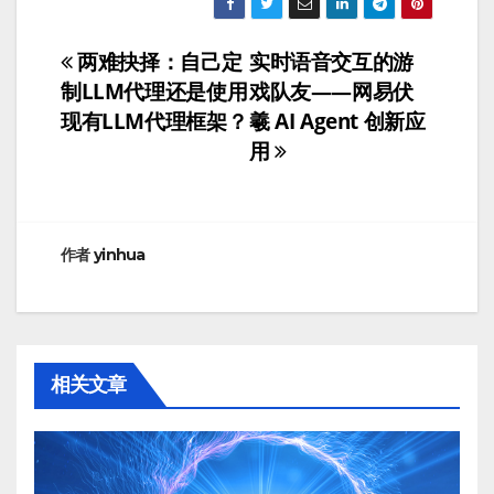
两难抉择：自己定
实时语音交互的游
文
制LLM代理还是使用
戏队友——网易伏
章
现有LLM代理框架？
羲 AI Agent 创新应
用
导
航
作者
yinhua
相关文章