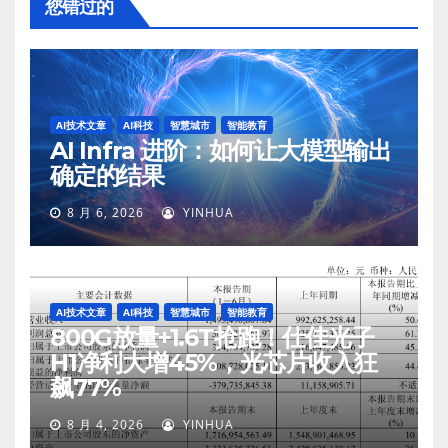
您错过的
AI技术文章
AI科技
智慧城市
智能教育
AI Infra 进阶：如何让大模型输出
确定的结果
8 月 6, 2026
YINHUA
AI技术文章
AI科技
智慧城市
智能教育
800G放量+1.6T抢跑！仕佳光子
H1净利大增45%，光芯片收入狂
飙77%
8 月 4, 2026
YINHUA