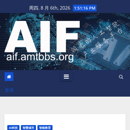
跳
周四. 8 月 6th, 2026
1:51:16 PM
至
内
容
登录
AI科技
智慧城市
智能教育