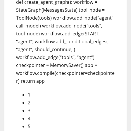
def create_agent_graph(): workflow =
StateGraph(MessagesState) tool_node =
ToolNode(tools) workflow.add_node(“agent”,
call_model) workflow.add_node(“tools”,
tool_node) workflow.add_edge(START,
“agent”) workflow.add_conditional_edges(
“agent”, should_continue, )
workflow.add_edge(“tools”, “agent”)
checkpointer = MemorySaver() app =
workflow.compile(checkpointer=checkpointe
r) return app
1.
2.
3.
4.
5.