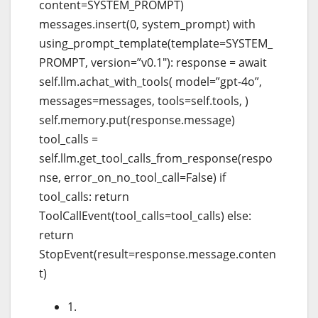
content=SYSTEM_PROMPT)
messages.insert(0, system_prompt) with
using_prompt_template(template=SYSTEM_
PROMPT, version=”v0.1″): response = await
self.llm.achat_with_tools( model=”gpt-4o”,
messages=messages, tools=self.tools, )
self.memory.put(response.message)
tool_calls =
self.llm.get_tool_calls_from_response(respo
nse, error_on_no_tool_call=False) if
tool_calls: return
ToolCallEvent(tool_calls=tool_calls) else:
return
StopEvent(result=response.message.conten
t)
1.