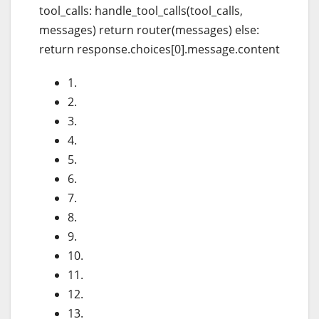
tool_calls: handle_tool_calls(tool_calls,
messages) return router(messages) else:
return response.choices[0].message.content
1.
2.
3.
4.
5.
6.
7.
8.
9.
10.
11.
12.
13.