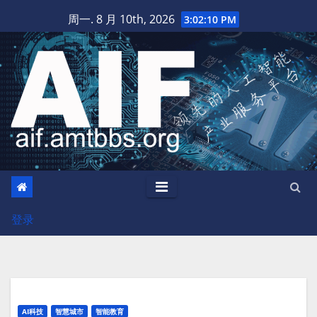
跳
周一. 8 月 10th, 2026
3:02:11 PM
至
内
容
登录
AI科技
智慧城市
智能教育