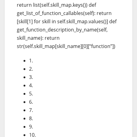
return list(self.skill_map.keys()) def
get_list_of_function_callables(self): return
[skill[1] for skill in self.skill_map.values()] def
get_function_description_by_name(self,
skill_name): return
str(self.skill_map[skill_name][0][“function”])
1.
2.
3.
4.
5.
6.
7.
8.
9.
10.