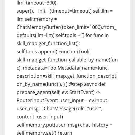
llm, timeout=300):
super().__init__(timeout=timeout) self.llm =
llm self.memory =
ChatMemoryBuffer(token_limit=1000).from_
defaults(llm=llm) self.tools = [] for func in
skill_map.get_function_list():
self.tools.append( FunctionTool(
skill_map.get_function_callable_by_name(fun
c), metadata=ToolMetadata( name=func,
description=skill_map.get_function_descripti
on_by_name(func) ), ) ) @step async def
prepare_agent(self, ev: StartEvent) ->
RouterInputEvent: user_input = ev.input
user_msg = ChatMessage(role=”user”,
content=user_input)
self.memory.put(user_msg) chat_history =
self.memory.get() return