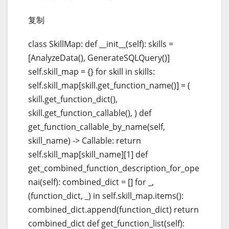
复制
class SkillMap: def __init__(self): skills =
[AnalyzeData(), GenerateSQLQuery()]
self.skill_map = {} for skill in skills:
self.skill_map[skill.get_function_name()] = (
skill.get_function_dict(),
skill.get_function_callable(), ) def
get_function_callable_by_name(self,
skill_name) -> Callable: return
self.skill_map[skill_name][1] def
get_combined_function_description_for_ope
nai(self): combined_dict = [] for _,
(function_dict, _) in self.skill_map.items():
combined_dict.append(function_dict) return
combined_dict def get_function_list(self):