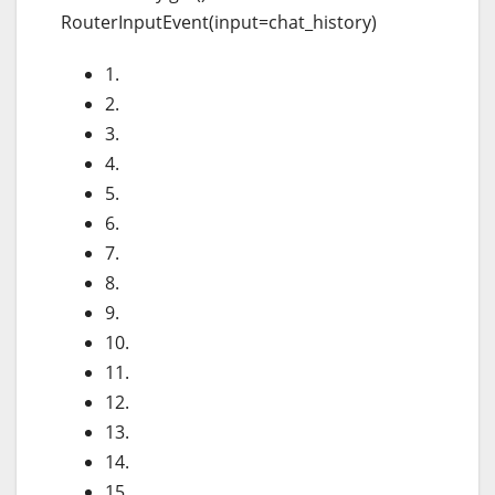
RouterInputEvent(input=chat_history)
1.
2.
3.
4.
5.
6.
7.
8.
9.
10.
11.
12.
13.
14.
15.