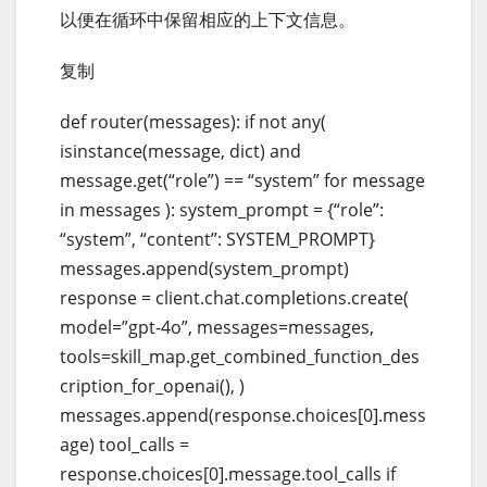
以便在循环中保留相应的上下文信息。
复制
def router(messages): if not any(
isinstance(message, dict) and
message.get(“role”) == “system” for message
in messages ): system_prompt = {“role”:
“system”, “content”: SYSTEM_PROMPT}
messages.append(system_prompt)
response = client.chat.completions.create(
model=”gpt-4o”, messages=messages,
tools=skill_map.get_combined_function_des
cription_for_openai(), )
messages.append(response.choices[0].mess
age) tool_calls =
response.choices[0].message.tool_calls if