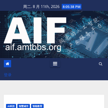
跳
周二. 8 月 11th, 2026
8:05:39 PM
至
内
容
登录
AI科技
智慧城市
智能教育