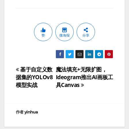
赞
微海报
分享
基于自定义数
魔法填充+无限扩图，
文
据集的YOLOv8
Ideogram推出AI画板工
章
模型实战
具Canvas
导
航
作者
yinhua