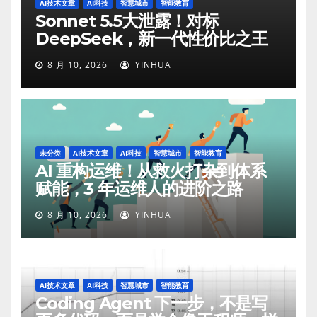
AI技术文章
AI科技
智慧城市
智能教育
Sonnet 5.5大泄露！对标
DeepSeek，新一代性价比之王
8 月 10, 2026
YINHUA
未分类
AI技术文章
AI科技
智慧城市
智能教育
AI 重构运维！从救火打杂到体系
赋能，3 年运维人的进阶之路
8 月 10, 2026
YINHUA
AI技术文章
AI科技
智慧城市
智能教育
Coding Agent 下一步，不是写