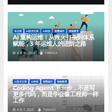
未分类
AI技术文章
AI科技
智慧城市
智能教育
AI 重构运维！从救火打杂到体系
赋能，3 年运维人的进阶之路
8 月 10, 2026
YINHUA
AI技术文章
AI科技
智慧城市
智能教育
Coding Agent 下一步，不是写
更多代码，而是学会像工程师一样
工作
8 月 7, 2026
YINHUA