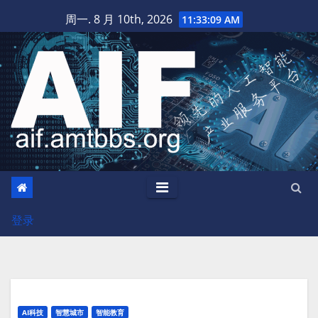
跳
周一. 8 月 10th, 2026
11:33:10 AM
至
内
容
登录
AI科技
智慧城市
智能教育