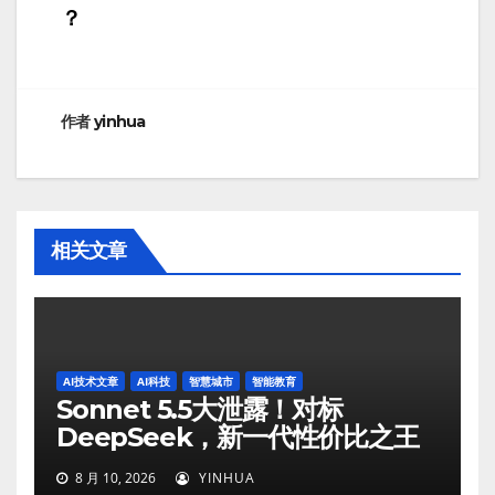
章
？
导
航
作者
yinhua
相关文章
AI技术文章
AI科技
智慧城市
智能教育
Sonnet 5.5大泄露！对标
DeepSeek，新一代性价比之王
8 月 10, 2026
YINHUA