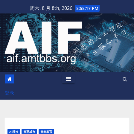
跳
周六. 8 月 8th, 2026
8:58:18 PM
至
内
容
登录
AI科技
智慧城市
智能教育