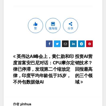
赞
微海报
分享
英伟达AI峰会上，黄仁勋和印
投资AI营
文
度首富安巴尼对话：CPU摩尔定
销技术？
章
律已停滞，发现第二个缩放定
回报最高
律，印度平均年龄低于35岁，
的三个领
导
不外包数据做AI
域
航
作者
yinhua