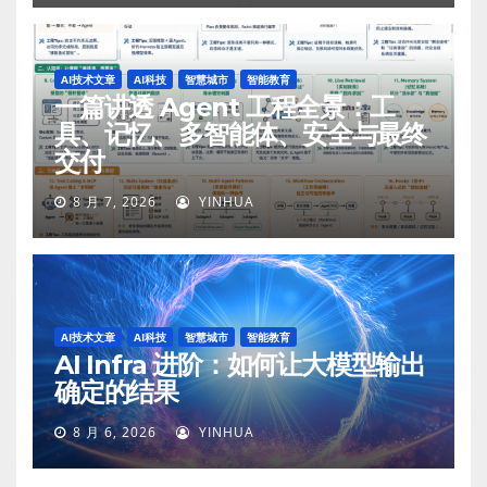
AI技术文章
AI科技
智慧城市
智能教育
一篇讲透 Agent 工程全景：工
具、记忆、多智能体、安全与最终
交付
8 月 7, 2026
YINHUA
AI技术文章
AI科技
智慧城市
智能教育
AI Infra 进阶：如何让大模型输出
确定的结果
8 月 6, 2026
YINHUA