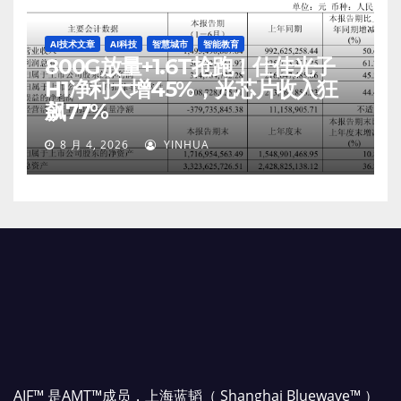
AI技术文章
AI科技
智慧城市
智能教育
800G放量+1.6T抢跑！仕佳光子
H1净利大增45%，光芯片收入狂
飙77%
8 月 4, 2026
YINHUA
AIF™ 是AMT™成员，上海蓝韬（ Shanghai Bluewave™ ）