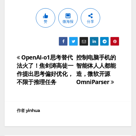
赞
微海报
分享
OpenAI-o1思考替代
控制电脑手机的
文
法火了！焦剑涛高徒一
智能体人人都能
章
作提出思考偏好优化，
造，微软开源
不限于推理任务
OmniParser
导
航
作者
yinhua