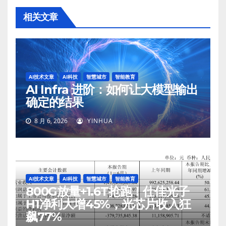
相关文章
AI技术文章
AI科技
智慧城市
智能教育
AI Infra 进阶：如何让大模型输出
确定的结果
8 月 6, 2026
YINHUA
AI技术文章
AI科技
智慧城市
智能教育
800G放量+1.6T抢跑！仕佳光子
H1净利大增45%，光芯片收入狂
飙77%