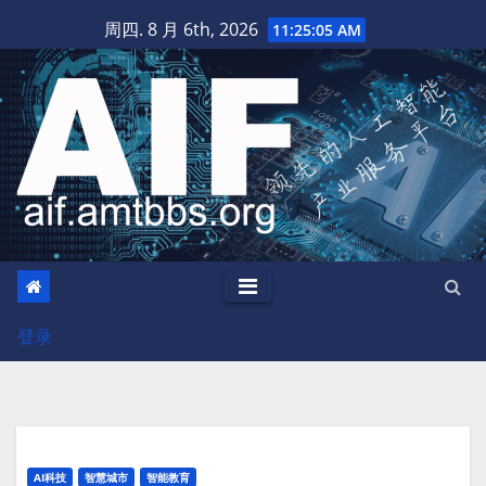
跳
周四. 8 月 6th, 2026
11:25:06 AM
至
内
容
登录
AI科技
智慧城市
智能教育