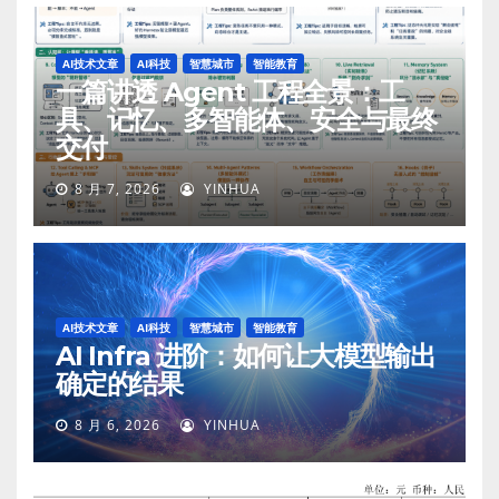
AI技术文章
AI科技
智慧城市
智能教育
一篇讲透 Agent 工程全景：工
具、记忆、多智能体、安全与最终
交付
8 月 7, 2026
YINHUA
AI技术文章
AI科技
智慧城市
智能教育
AI Infra 进阶：如何让大模型输出
确定的结果
8 月 6, 2026
YINHUA