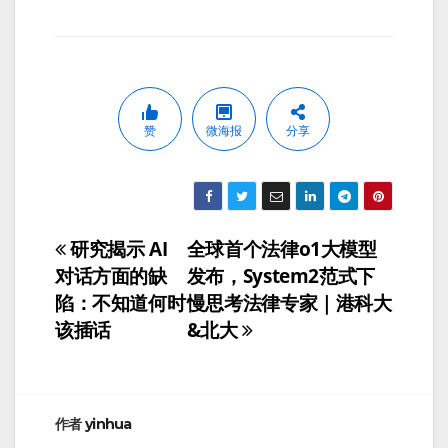
赞
微海报
分享
研究揭示 AI
全球首个法律o1大模型
文
对话方面的缺
发布，System2范式下
章
陷：不知道何时
慢思考法律专家｜港科大
该插话
&北大
导
航
作者
yinhua