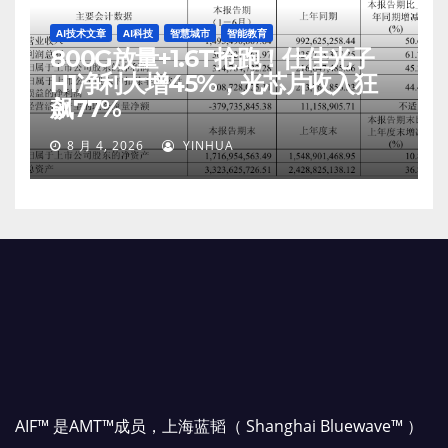
AI技术文章
AI科技
智慧城市
智能教育
800G放量+1.6T抢跑！仕佳光子
H1净利大增45%，光芯片收入狂
飙77%
8 月 4, 2026
YINHUA
AIF™ 是AMT™成员，上海蓝韬（ Shanghai Bluewave™ ）