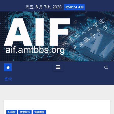
跳
周五. 8 月 7th, 2026
4:58:25 AM
至
内
容
登录
AI科技
智慧城市
智能教育