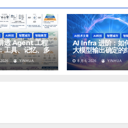
章
AI科技
智慧城市
智能教育
AI技术文章
AI科技
智慧城市
智
透 Agent 工程
AI Infra 进阶：
：工具、记忆、多
大模型输出确定的
体、安全与最终交
 2026
YINHUA
8 月 6, 2026
YINHUA