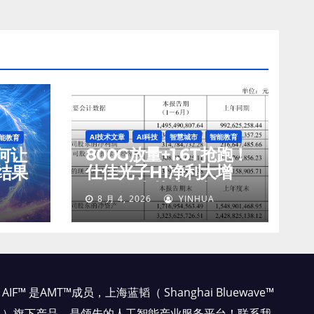
AI技术文章
AI科技
智慧城市
智能教育
能教育
800G放量+1.6T抢跑！
如何让
仕佳光子H1净利大增
结果
45%，光芯片收入狂飙
8 月 4, 2026
YINHUA
77%
AIF™ 是AMT™成员，上海蓝韬（ Shanghai Bluewave™
）旗下产品，是领先的人工智能产业服务平台！联系我