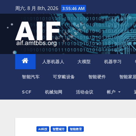
跳
周六. 8 月 8th, 2026
3:55:47 AM
至
内
容
人形机器人
大模型
机器学习
智能汽车
可穿戴设备
智能硬件
智能家
SCF
机械知网
活动会议
帐户
AI科技
智慧城市
智能教育