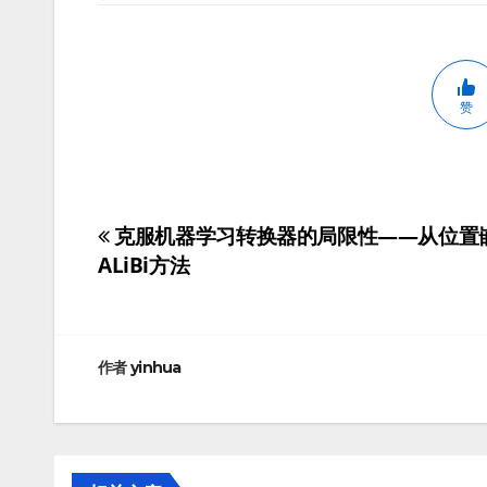
赞
克服机器学习转换器的局限性——从位置嵌
文
ALiBi方法
章
导
航
作者
yinhua