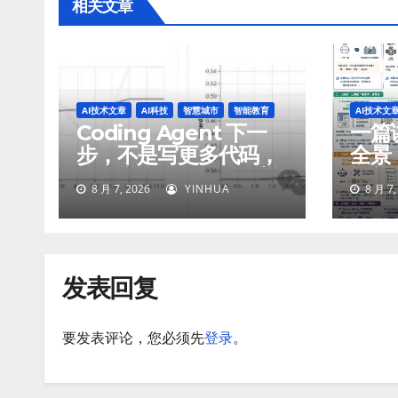
相关文章
AI技术文章
AI科技
智慧城市
智能教育
AI技术文
Coding Agent 下一
一篇讲
步，不是写更多代码，
全景
而是学会像工程师一样
智能
8 月 7, 2026
YINHUA
8 月 7,
工作
付
发表回复
要发表评论，您必须先
登录
。