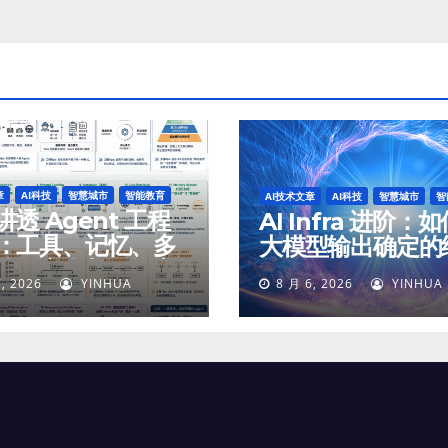
章
AI科技
智慧城市
智能教育
AI技术文章
AI科技
智慧城市
智
透 Agent 工程
AI Infra 进阶：
：工具、记忆、多
大模型输出确定的
体、安全与最终交
, 2026
YINHUA
8 月 6, 2026
YINHUA