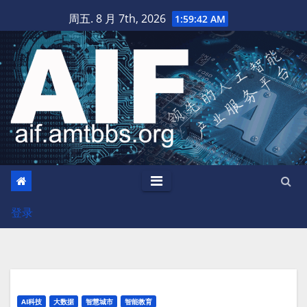
跳
周五. 8 月 7th, 2026
1:59:43 AM
至
内
容
登录
AI科技
大数据
智慧城市
智能教育