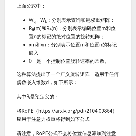
上面公式中：
W
，W
：分别表示查询和键权重矩阵；
q
k
R
(m)和R
(n)：分别表示编码位置m和位
θ
θ
置n的标记的绝对位置的旋转矩阵；
xm和xn：分别表示位置m和位置n的标记
嵌入；
θ：是一个控制位置旋转速率的常数。
这种算法提出了一个广义旋转矩阵，适用于任何
偶数嵌入维数d，如下所示：
其中θ
是预定义的：
i
将RoPE（https://arxiv.org/pdf/2104.09864）
应用于注意力权重将得到如下公式：
请注意，RoPE公式不会将位置信息添加到注意