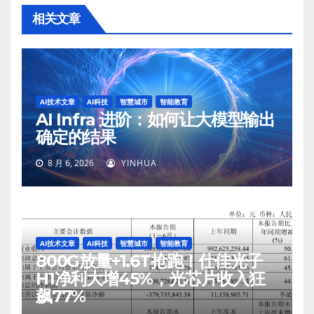
相关文章
AI技术文章
AI科技
智慧城市
智能教育
AI Infra 进阶：如何让大模型输出
确定的结果
8 月 6, 2026
YINHUA
AI技术文章
AI科技
智慧城市
智能教育
800G放量+1.6T抢跑！仕佳光子
H1净利大增45%，光芯片收入狂
飙77%