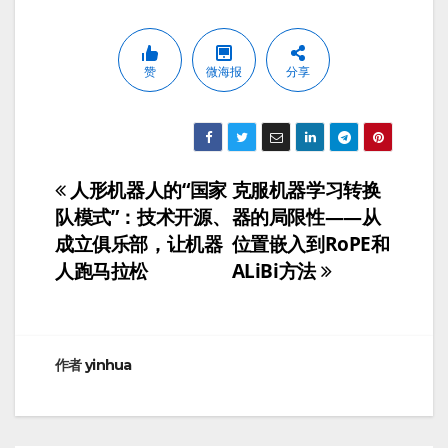
赞
微海报
分享
人形机器人的“国家
克服机器学习转换
文
队模式”：技术开源、
器的局限性——从
章
成立俱乐部，让机器
位置嵌入到RoPE和
人跑马拉松
ALiBi方法
导
航
作者
yinhua