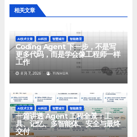
相关文章
AI技术文章
AI科技
智慧城市
智能教育
Coding Agent 下一步，不是写
更多代码，而是学会像工程师一样
工作
8 月 7, 2026
YINHUA
AI技术文章
AI科技
智慧城市
智能教育
一篇讲透 Agent 工程全景：工
具、记忆、多智能体、安全与最终
交付