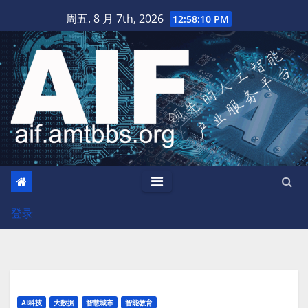
跳
周五. 8 月 7th, 2026
12:58:11 PM
至
内
容
登录
AI科技
大数据
智慧城市
智能教育