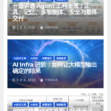
一篇讲透 Agent 工程全景：工
具、记忆、多智能体、安全与最终
交付
8 月 7, 2026
YINHUA
AI技术文章
AI科技
智慧城市
智能教育
AI Infra 进阶：如何让大模型输出
确定的结果
8 月 6, 2026
YINHUA
AI技术文章
AI科技
智慧城市
智能教育
800G放量+1.6T抢跑！仕佳光子