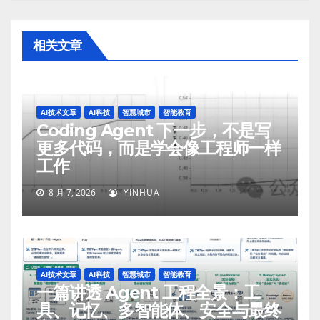
相关文章
AI技术文章
AI科技
智慧城市
智能教育
Coding Agent 下一步，不是写
更多代码，而是学会像工程师一样
工作
8 月 7, 2026
YINHUA
AI技术文章
AI科技
智慧城市
智能教育
一篇讲透 Agent 工程全景：工
具、记忆、多智能体、安全与最终