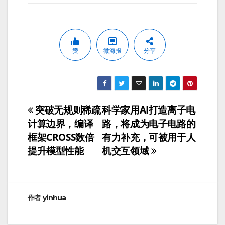
赞
微海报
分享
突破无规则稀疏
科学家用AI打造离子电
文
计算边界，编译
路，将成为电子电路的
章
框架CROSS数倍
有力补充，可被用于人
提升模型性能
机交互领域
导
航
作者
yinhua