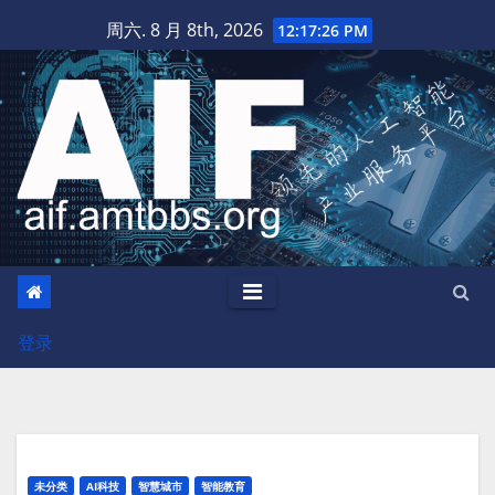
跳
周六. 8 月 8th, 2026
12:17:28 PM
至
内
容
登录
未分类
AI科技
智慧城市
智能教育