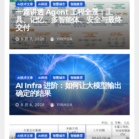
AI技术文章
AI科技
智慧城市
智能教育
一篇讲透 Agent 工程全景：工
具、记忆、多智能体、安全与最终
交付
8 月 7, 2026
YINHUA
AI技术文章
AI科技
智慧城市
智能教育
AI Infra 进阶：如何让大模型输出
确定的结果
8 月 6, 2026
YINHUA
AI技术文章
AI科技
智慧城市
智能教育