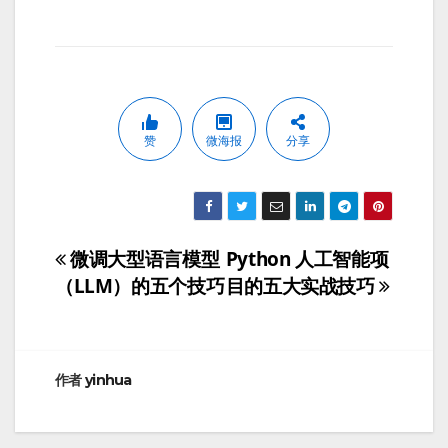
赞
微海报
分享
微调大型语言模型
Python 人工智能项
文
（LLM）的五个技巧
目的五大实战技巧
章
导
航
作者
yinhua