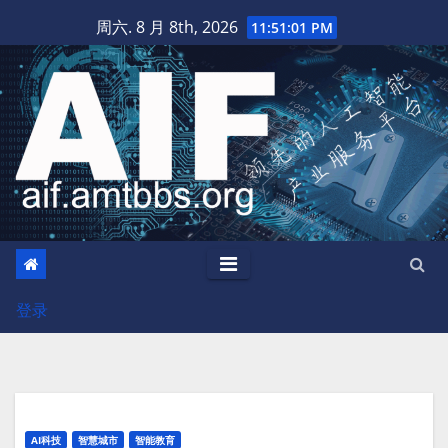
跳
周六. 8 月 8th, 2026
11:51:01 PM
至
内
容
登录
AI科技
智慧城市
智能教育