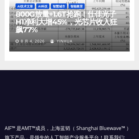
AI技术文章
AI科技
智慧城市
智能教育
800G放量+1.6T抢跑！仕佳光子
H1净利大增45%，光芯片收入狂
飙77%
8 月 4, 2026
YINHUA
AIF™ 是AMT™成员，上海蓝韬（ Shanghai Bluewave™ ）
旗下产品，是领先的人工智能产业服务平台！联系我们: