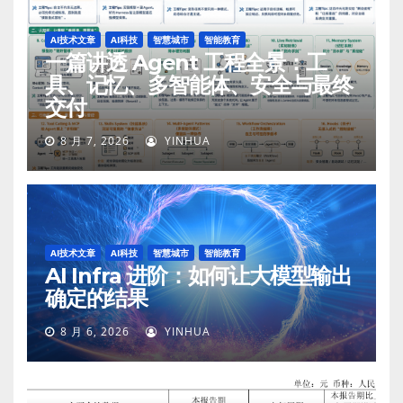
AI技术文章
AI科技
智慧城市
智能教育
一篇讲透 Agent 工程全景：工
具、记忆、多智能体、安全与最终
交付
8 月 7, 2026
YINHUA
AI技术文章
AI科技
智慧城市
智能教育
AI Infra 进阶：如何让大模型输出
确定的结果
8 月 6, 2026
YINHUA