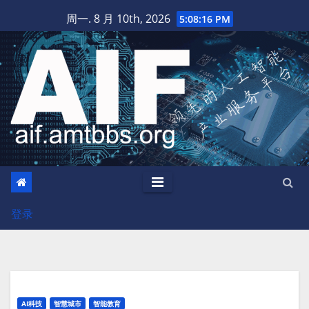
跳
周一. 8 月 10th, 2026
5:08:18 PM
至
内
容
登录
AI科技
智慧城市
智能教育