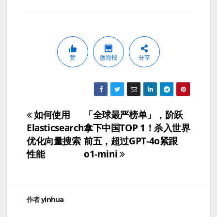
赞
微海报
分享
如何使用
「全球最严榜单」，阶跃
文
Elasticsearch
拿下中国TOP 1！杀入世界
章
优化向量搜索
前五，超过GPT-4o紧跟
性能
o1-mini
导
航
作者
yinhua